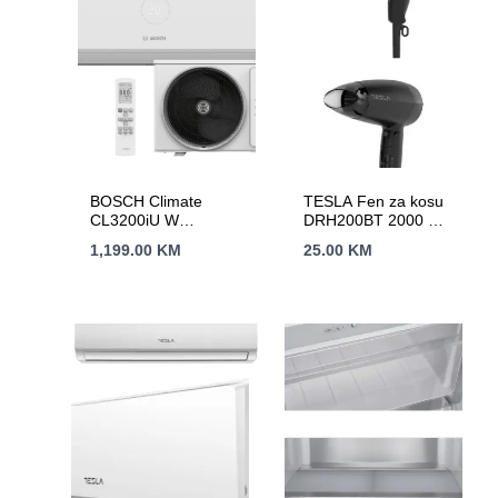
BOSCH Climate
TESLA Fen za kosu
CL3200iU W
DRH200BT 2000 W /
35A++,R32, 3.6
putni / HAIRDRYER
1,199.00
KM
25.00
KM
kW,Hlađenje:-15C,
Grijanje:-15C-24C