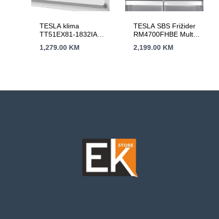
TESLA klima
TESLA SBS Frižider
TT51EX81-1832IAW
RM4700FHBE Multi
Inverter,R32,WiFi DA
Door,Total No Frost
1,279.00
KM
2,199.00
KM
18000Btu snag.5kW
(V)180cm (Š)79,5cm
(D)73,5cm