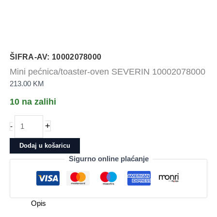
ŠIFRA-AV: 10002078000
Mini pećnica/toaster-oven SEVERIN 10002078000
213.00
KM
10 na zalihi
Mini
+
-
pećnica/toaster-
oven
Dodaj u košaricu
SEVERIN
Sigurno online plaćanje
10002078000
količina
Opis