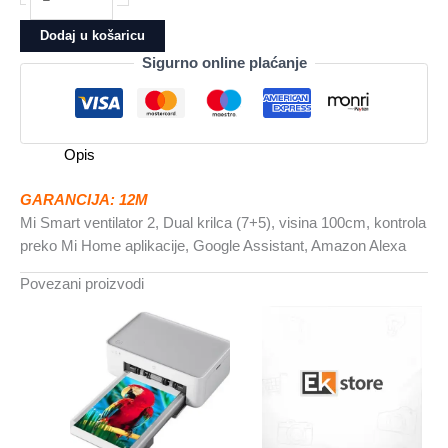
Smart
ventilator
Dodaj u košaricu
2
Sigurno online plaćanje
Dual
krilca
(7+5),
visina
Opis
100cm
količina
GARANCIJA: 12M
Mi Smart ventilator 2, Dual krilca (7+5), visina 100cm, kontrola
preko Mi Home aplikacije, Google Assistant, Amazon Alexa
Povezani proizvodi