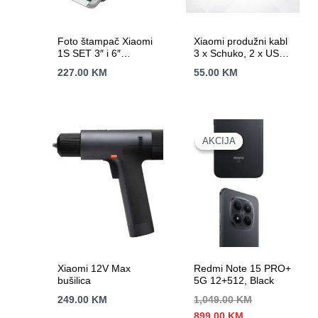
Foto štampač Xiaomi
Xiaomi produžni kabl
1S SET 3″ i 6″
3 x Schuko, 2 x USB-
dimenzija fotografija
C (20W), 1x USB-A
227.00
KM
55.00
KM
(15W), dužina 1.4 m
AKCIJA
AKCIJA
Xiaomi 12V Max
Redmi Note 15 PRO+
bušilica
5G 12+512, Black
249.00
KM
1,049.00
KM
Izvorna
Trenutna
899.00
KM