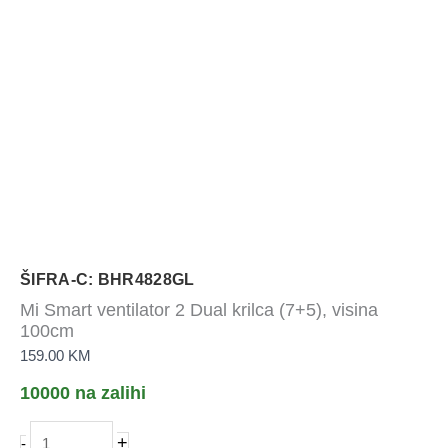
ŠIFRA-C: BHR4828GL
Mi Smart ventilator 2 Dual krilca (7+5), visina
100cm
159.00
KM
10000 na zalihi
Mi
+
-