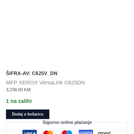
ŠIFRA-AV: C625V_DN
MFP XEROX VersaLink C625DN
3,238.00
KM
1 na zalihi
MFP
Dodaj u košaricu
XEROX
Sigurno online plaćanje
VersaLink
C625DN