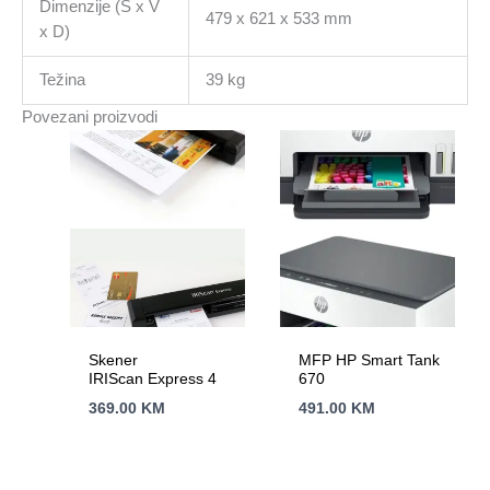
Dimenzije (Š x V
479 x 621 x 533 mm
x D)
Težina
39 kg
Povezani proizvodi
Skener
MFP HP Smart Tank
IRIScan Express 4
670
369.00
KM
491.00
KM