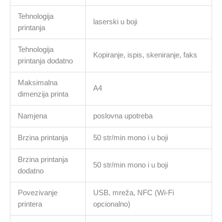
Tehnologija
laserski u boji
printanja
Tehnologija
Kopiranje, ispis, skeniranje, faks
printanja dodatno
Maksimalna
A4
dimenzija printa
Namjena
poslovna upotreba
Brzina printanja
50 str/min mono i u boji
Brzina printanja
50 str/min mono i u boji
dodatno
Povezivanje
USB, mreža, NFC (Wi-Fi
printera
opcionalno)