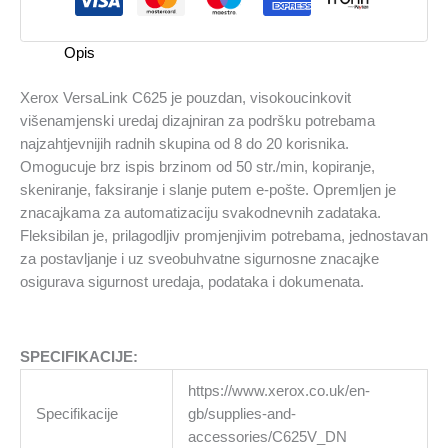
količina
Opis
Xerox VersaLink C625 je pouzdan, visokoucinkovit
višenamjenski uredaj dizajniran za podršku potrebama
najzahtjevnijih radnih skupina od 8 do 20 korisnika.
Omogucuje brz ispis brzinom od 50 str./min, kopiranje,
skeniranje, faksiranje i slanje putem e-pošte. Opremljen je
znacajkama za automatizaciju svakodnevnih zadataka.
Fleksibilan je, prilagodljiv promjenjivim potrebama, jednostavan
za postavljanje i uz sveobuhvatne sigurnosne znacajke
osigurava sigurnost uredaja, podataka i dokumenata.
SPECIFIKACIJE:
https://www.xerox.co.uk/en-
Specifikacije
gb/supplies-and-
accessories/C625V_DN