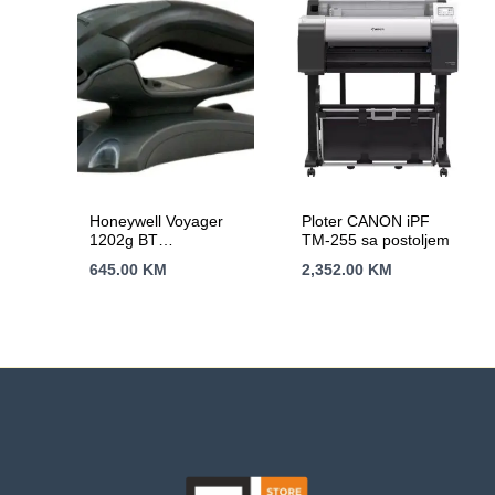
Honeywell Voyager
Ploter CANON iPF
1202g BT
TM-255 sa postoljem
USBBluetotoh 10m
645.00
KM
2,352.00
KM
domet,Crni