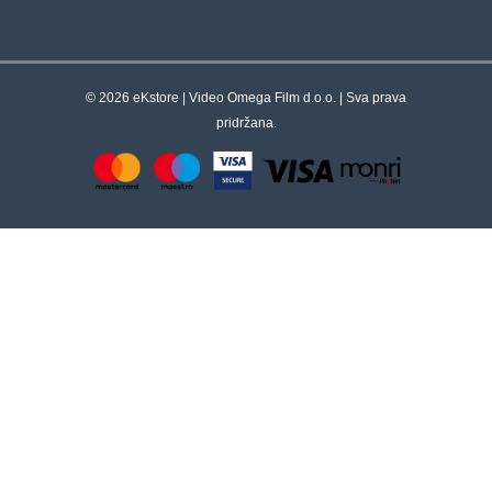
© 2026 eKstore | Video Omega Film d.o.o. | Sva prava
pridržana.