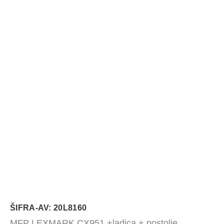
ŠIFRA-AV: 20L8160
MFP LEXMARK CX951 +ladica + postolje