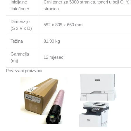
Inicijalne
Crni toner za 5000 stranica, toneri u boji C, Y
tinte/toner
stranica
Dimenzije
592 x 809 x 660 mm
(Š x V x D)
Težina
81,90 kg
Garancija
12 mjeseci
(mj)
Povezani proizvodi