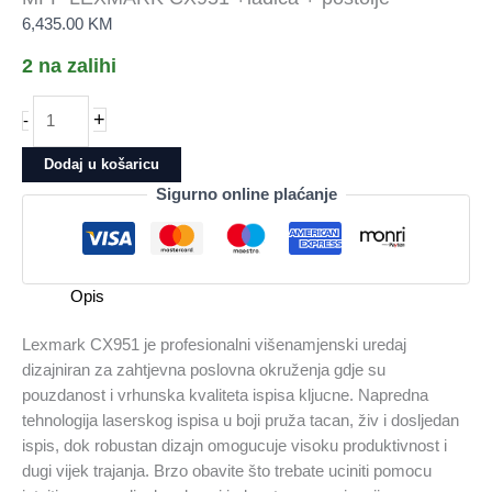
6,435.00
KM
2 na zalihi
MFP
+
-
LEXMARK
CX951
Dodaj u košaricu
+ladica
Sigurno online plaćanje
+
postolje
količina
Opis
Lexmark CX951 je profesionalni višenamjenski uredaj
dizajniran za zahtjevna poslovna okruženja gdje su
pouzdanost i vrhunska kvaliteta ispisa kljucne. Napredna
tehnologija laserskog ispisa u boji pruža tacan, živ i dosljedan
ispis, dok robustan dizajn omogucuje visoku produktivnost i
dugi vijek trajanja. Brzo obavite što trebate uciniti pomocu