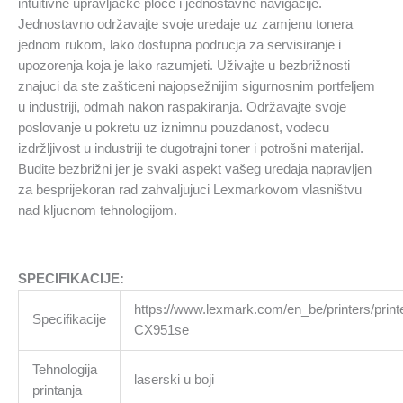
intuitivne upravljacke ploce i jednostavne navigacije.
Jednostavno održavajte svoje uredaje uz zamjenu tonera
jednom rukom, lako dostupna podrucja za servisiranje i
upozorenja koja je lako razumjeti. Uživajte u bezbrižnosti
znajuci da ste zašticeni najopsežnijim sigurnosnim portfeljem
u industriji, odmah nakon raspakiranja. Održavajte svoje
poslovanje u pokretu uz iznimnu pouzdanost, vodecu
izdržljivost u industriji te dugotrajni toner i potrošni materijal.
Budite bezbrižni jer je svaki aspekt vašeg uredaja napravljen
za besprijekoran rad zahvaljujuci Lexmarkovom vlasništvu
nad kljucnom tehnologijom.
SPECIFIKACIJE:
https://www.lexmark.com/en_be/printers/prin
Specifikacije
CX951se
Tehnologija
laserski u boji
printanja