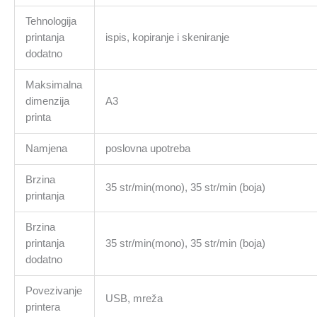
Tehnologija
printanja
ispis, kopiranje i skeniranje
dodatno
Maksimalna
dimenzija
A3
printa
Namjena
poslovna upotreba
Brzina
35 str/min(mono), 35 str/min (boja)
printanja
Brzina
printanja
35 str/min(mono), 35 str/min (boja)
dodatno
Povezivanje
USB, mreža
printera