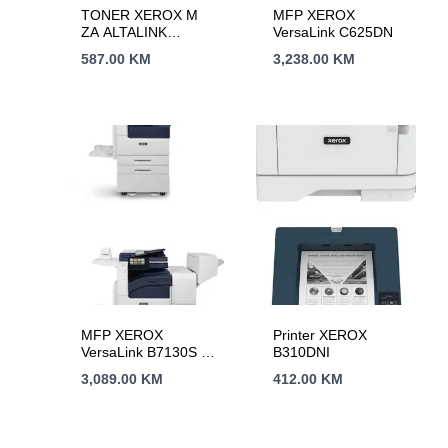
TONER XEROX M
MFP XEROX
ZA ALTALINK
VersaLink C625DN
C8130/C8135
587.00
KM
3,238.00
KM
MFP XEROX
Printer XEROX
VersaLink B7130S sa
B310DNI
dodatnom ladicom i
3,089.00
KM
412.00
KM
postoljem + HDD 320