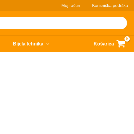
Moj račun
Korisnička podrška
Bijela tehnika
Košarica