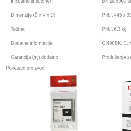
Inicijalne tinte/toner
BK za 6000 str
Dimenzije (Š x V x D)
Pribl. 445 x 
Težina
Pribl. 6,3 kg
Dodatne informacije
GI490BK, C, M
Garancija (mj) dodatno
Produženje za
Povezani proizvodi