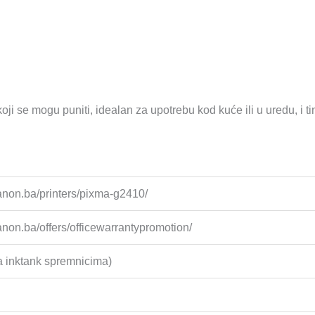
i se mogu puniti, idealan za upotrebu kod kuće ili u uredu, i ti
anon.ba/printers/pixma-g2410/
anon.ba/offers/officewarrantypromotion/
sa inktank spremnicima)