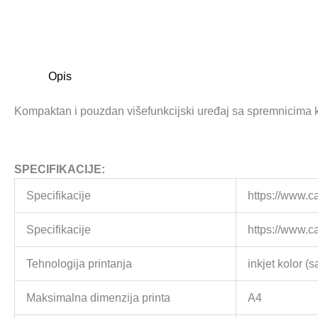
Opis
Kompaktan i pouzdan višefunkcijski uređaj sa spremnicima koj
SPECIFIKACIJE:
Specifikacije
https://www.c
Specifikacije
https://www.c
Tehnologija printanja
inkjet kolor (
Maksimalna dimenzija printa
A4