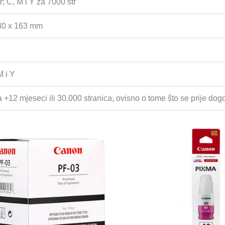
; C, M i Y za 7000 str
330 x 163 mm
 i Y
 +12 mjeseci ili 30.000 stranica, ovisno o tome što se prije dog