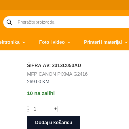
Products
search
ektronika
Foto i video
Printeri i materijal
ŠIFRA-AV: 2313C053AD
MFP CANON PIXMA G2416
269.00
KM
10 na zalihi
MFP
+
-
CANON
PIXMA
Dodaj u košaricu
G2416