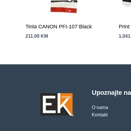
Tinta CANON PFI-107 Black
Prin
211.00
KM
1,041
Upoznajte n
O nama
Kontakt