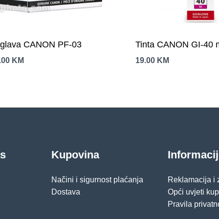
t glava CANON PF-03
Tinta CANON GI-40 
.00
KM
19.00
KM
as
Kupovina
Informaci
Načini i sigurnost plaćanja
Reklamacija i
Dostava
Opći uvjeti ku
Pravila privatn