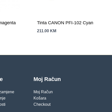
magenta
Tinta CANON PFI-102 Cyan
211.00
KM
je
Moj Račun
 zamjene
Moj Račun
pnje
Košara
osti
Checkout