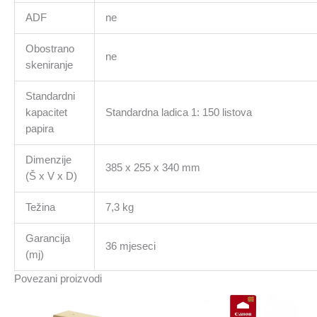
ADF
ne
Obostrano
ne
skeniranje
Standardni
kapacitet
Standardna ladica 1: 150 listova
papira
Dimenzije
385 x 255 x 340 mm
(Š x V x D)
Težina
7,3 kg
Garancija
36 mjeseci
(mj)
Povezani proizvodi