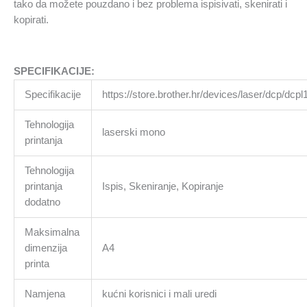
tako da možete pouzdano i bez problema ispisivati, skenirati i
kopirati.
SPECIFIKACIJE:
Specifikacije
https://store.brother.hr/devices/laser/dcp/dcp
Tehnologija
laserski mono
printanja
Tehnologija
printanja
Ispis, Skeniranje, Kopiranje
dodatno
Maksimalna
dimenzija
A4
printa
Namjena
kućni korisnici i mali uredi