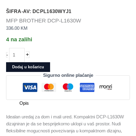
ŠIFRA-AV: DCPL1630WYJ1
MFP BROTHER DCP-L1630W
336.00
KM
4 na zalihi
MFP
+
-
BROTHER
DCP-
Dodaj u košaricu
L1630W
Sigurno online plaćanje
količina
Opis
Idealan uredaj za dom i mali ured. Kompaktni DCP-L1630W
dizajniran je da se besprijekorno uklopi u vaš prostor. Nudi
fleksibilne mogucnosti povezivanja u kompaktnom dizajnu,