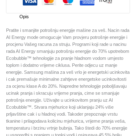
Opis
Pratite i smanjite potrošnju energije mašine za veš. Nacin rada
AI Energy mode omogucuje Vam provjeru potrošnje energije i
procjenu Vašeg racuna za struju. Programi koji rade u nacinu
rada AI Energy smanjuju potrošnju energije do 70% upotrebom
Ecobubble™ tehnologije za pranje hladnom vodom umjesto
toplom i dodatno vrijeme ciklusa. Perite odjecu uz manje
energije. Samsung mašina za veš vrlo je energetski ucinkovita
i cak premašuje minimalne zahtjeve energetske ucinkovitosti
za ocjenu klase A do 20%. Napredne tehnologije poboljšavaju
ucinak pranja i skracuju vrijeme pranja, cime se smanjuje
potrošnja energije. Uživajte u ucinkovitom pranju uz AI
Ecobubble™. Stvara mjehurice koji uklanjaju 24% više
prljavštine cak i u hladnoj vodi. Takoder prepoznaje vrstu
tkanine i prilagodava kolicinu mjehurica, vrijeme pranja veša,
temperaturu i brzinu vrtnje bubnja. Tako štedi do 70% energije
u usporedbi s pranjem u toploj vodi i osigurava 45,5% bolju