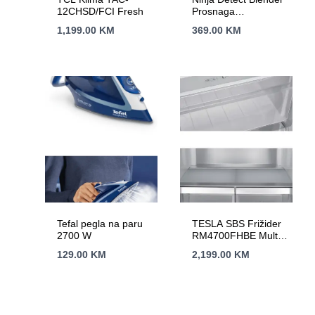
12CHSD/FCI Fresh
Prosnaga
1200W,BlendSense
1,199.00
KM
369.00
KM
tehn.15 funk,2.1L
kapacitet,10 brzina
Tefal pegla na paru
TESLA SBS Frižider
2700 W
RM4700FHBE Multi
Door,Total No Frost
129.00
KM
2,199.00
KM
(V)180cm (Š)79,5cm
(D)73,5cm