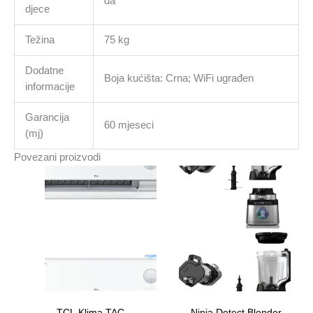
da
djece
Težina
75 kg
Dodatne
Boja kućišta: Crna; WiFi ugrađen
informacije
Garancija
60 mjeseci
(mj)
Povezani proizvodi
TCL Klima TAC-
Ninja Detect Blender