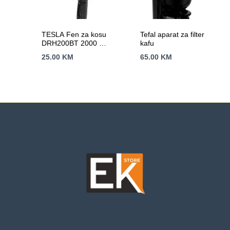
TESLA Fen za kosu
Tefal aparat za filter
DRH200BT 2000 W /
kafu
putni / HAIRDRYER
25.00
KM
65.00
KM