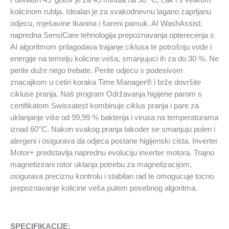
FullWash 45′ gotov je za 45 minuta na 30 °C, cak i s velikom
kolicinom rublja. Idealan je za svakodnevnu lagano zaprljanu
odjecu, mješavine tkanina i šareni pamuk. AI WashAssist:
napredna SensiCare tehnologija prepoznavanja opterecenja s
AI algoritmom prilagodava trajanje ciklusa te potrošnju vode i
energije na temelju kolicine veša, smanjujuci ih za do 30 %. Ne
perite duže nego trebate. Perite odjecu s podesivom
znacajkom u cetiri koraka Time Manager® i brže dovršite
cikluse pranja. Naš program Održavanja higijene parom s
certifikatom Swissatest kombinuje ciklus pranja i pare za
uklanjanje više od 99,99 % bakterija i virusa na temperaturama
iznad 60°C. Nakon svakog pranja takoder se smanjuju polen i
alergeni i osigurava da odjeca postane higijenski cista. Inverter
Motor+ predstavlja naprednu evoluciju inverter motora. Trajno
magnetizirani rotor uklanja potrebu za magnetizacijom,
osigurava preciznu kontrolu i stabilan rad te omogucuje tocno
prepoznavanje kolicine veša putem posebnog algoritma.
SPECIFIKACIJE: