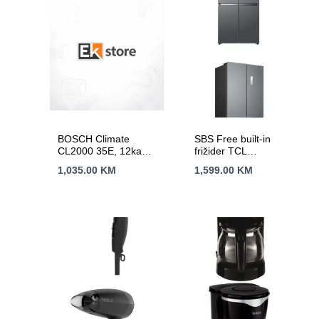
BOSCH Climate
SBS Free built-in
CL2000 35E, 12ka
frižider TCL
A++, R32,
RC521CXE0
1,035.00
KM
1,599.00
KM
INVERTER, , ,
Hlađenje:-15-50C,
Grijanje: -15-24C,