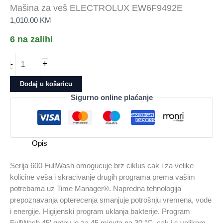
Mašina za veš ELECTROLUX EW6F9492E
1,010.00
KM
6 na zalihi
Mašina
+
-
za
veš
Dodaj u košaricu
ELECTROLUX
Sigurno online plaćanje
EW6F9492E
količina
Opis
Serija 600 FullWash omogucuje brz ciklus cak i za velike
kolicine veša i skracivanje drugih programa prema vašim
potrebama uz Time Manager®. Napredna tehnologija
prepoznavanja opterecenja smanjuje potrošnju vremena, vode
i energije. Higijenski program uklanja bakterije. Program