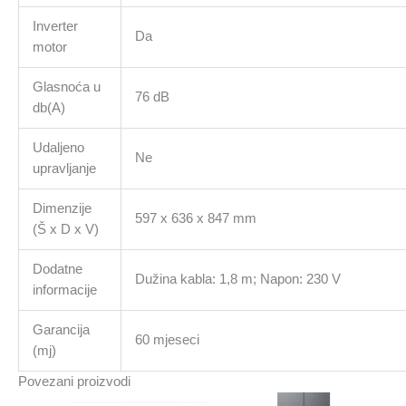
Inverter
Da
motor
Glasnoća u
76 dB
db(A)
Udaljeno
Ne
upravljanje
Dimenzije
597 x 636 x 847 mm
(Š x D x V)
Dodatne
Dužina kabla: 1,8 m; Napon: 230 V
informacije
Garancija
60 mjeseci
(mj)
Povezani proizvodi