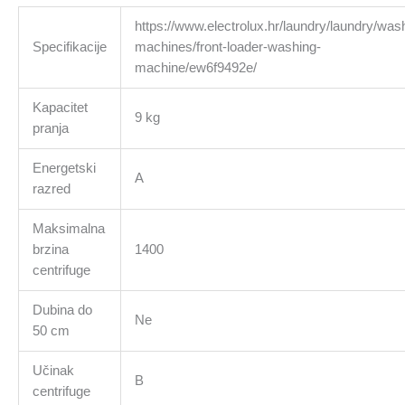
https://www.electrolux.hr/laundry/laundry/was
Specifikacije
machines/front-loader-washing-
machine/ew6f9492e/
Kapacitet
9 kg
pranja
Energetski
A
razred
Maksimalna
brzina
1400
centrifuge
Dubina do
Ne
50 cm
Učinak
B
centrifuge