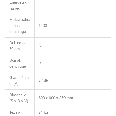
Energetski
D
razred
Maksimalna
brzina
1400
centrifuge
Dubina do
Ne
50 cm
Učinak
B
centrifuge
Glasnoća u
72 dB
db(A)
Dimenzije
600 x 600 x 850 mm
(Š x D x V)
Težina
74 kg