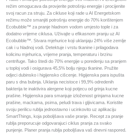
režim omogucava da provjerite potrošnju energije i procijenite
svoj racun za struju. Za cikluse koji rade u AI Energetskom
režimu može smanjiti potrošnju energije do 70% korištenjem
Ecobubble™ za pranje hladnom vodom umjesto tople i za
dodatno vrijeme ciklusa. Uživajte u efikasnom pranju uz AI
Ecobubble™. Stvara mjehurice koji uklanjaju 24% više zemlje
cak i u hladnoj vodi. Detektuje i vrstu tkanine i prilagodava
kolicinu mjehurica, vrijeme pranja, temperaturu i brzinu
centrifuge. Tako štedi do 70% energije u poredenju sa pranjem
u toploj vodi i osigurava 45,5% bolju njegu tkanine. Pružite
odjeci dubinsko i higijensko cišcenje. Higijenska para ispušta
paru s dna bubnja. Uklanja necistoce i 99,9% odredenih
bakterija te inaktivira alergene koji potjecu od grinja kucne
prašine. Higijenska para smanjuje izloženost grinjama kucne
prašine, mackama, psima, peludi trava i gljivicama. Koristite
svoju perilicu rublja jednostavno i ucinkovito uz aplikaciju
SmartThings, koja poboljšava vaše pranje. Recept za pranje
rublja preporucuje odgovarajuci ciklus pranja za svako
punjenje. Planer pranja rublja poboljšava vaš dnevni raspored.