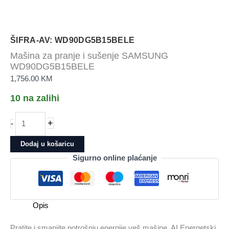
ŠIFRA-AV: WD90DG5B15BELE
Mašina za pranje i sušenje SAMSUNG
WD90DG5B15BELE
1,756.00
KM
10 na zalihi
Mašina
+
-
za
pranje
Dodaj u košaricu
i
Sigurno online plaćanje
sušenje
SAMSUNG
WD90DG5B15BELE
količina
Opis
Pratite i smanjite potrošnju energije veš mašine. AI Energetski