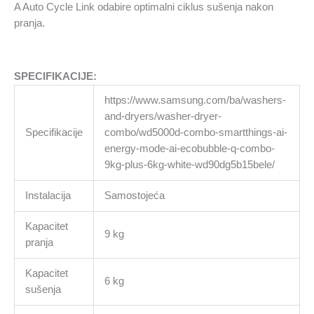
A Auto Cycle Link odabire optimalni ciklus sušenja nakon
pranja.
SPECIFIKACIJE:
https://www.samsung.com/ba/washers-
and-dryers/washer-dryer-
Specifikacije
combo/wd5000d-combo-smartthings-ai-
energy-mode-ai-ecobubble-q-combo-
9kg-plus-6kg-white-wd90dg5b15bele/
Instalacija
Samostojeća
Kapacitet
9 kg
pranja
Kapacitet
6 kg
sušenja