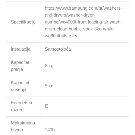
https://www.samsung.com/hr/washers-
and-dryers/washer-dryer-
Specifikacije
combo/wd4000t-front-loading-air-wash-
drum-clean-bubble-soak-8kg-white-
wd80t4046ce-le/
Instalacija
Samostojeća
Kapacitet
8 kg
pranja
Kapacitet
5 kg
sušenja
Energetski
E
razred
Maksimalna
brzina
1400