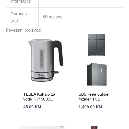
informacije
Garancija
60 mjeseci
(mj)
Povezani proizvodi
TESLA Kuhalo za
SBS Free bulit-in
vodu KT450BX
frižider TCL
2200W ; 1.0 L ; INOX
45.00
KM
1,499.00
KM
Siva