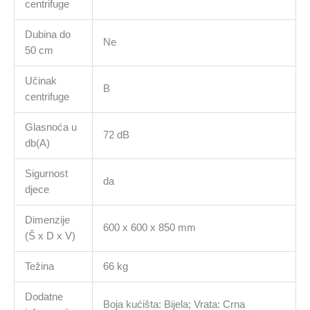
centrifuge
Dubina do
Ne
50 cm
Učinak
B
centrifuge
Glasnoća u
72 dB
db(A)
Sigurnost
da
djece
Dimenzije
600 x 600 x 850 mm
(Š x D x V)
Težina
66 kg
Dodatne
Boja kućišta: Bijela; Vrata: Crna