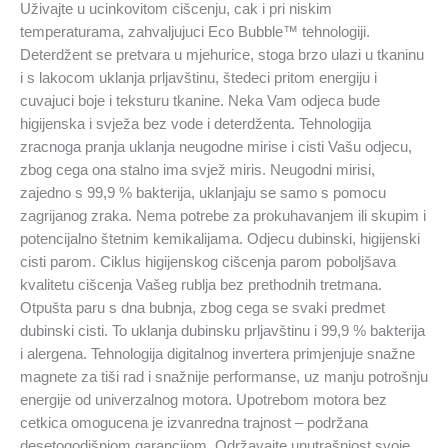
Uživajte u ucinkovitom cišcenju, cak i pri niskim
temperaturama, zahvaljujuci Eco Bubble™ tehnologiji.
Deterdžent se pretvara u mjehurice, stoga brzo ulazi u tkaninu
i s lakocom uklanja prljavštinu, štedeci pritom energiju i
cuvajuci boje i teksturu tkanine. Neka Vam odjeca bude
higijenska i svježa bez vode i deterdženta. Tehnologija
zracnoga pranja uklanja neugodne mirise i cisti Vašu odjecu,
zbog cega ona stalno ima svjež miris. Neugodni mirisi,
zajedno s 99,9 % bakterija, uklanjaju se samo s pomocu
zagrijanog zraka. Nema potrebe za prokuhavanjem ili skupim i
potencijalno štetnim kemikalijama. Odjecu dubinski, higijenski
cisti parom. Ciklus higijenskog cišcenja parom poboljšava
kvalitetu cišcenja Vašeg rublja bez prethodnih tretmana.
Otpušta paru s dna bubnja, zbog cega se svaki predmet
dubinski cisti. To uklanja dubinsku prljavštinu i 99,9 % bakterija
i alergena. Tehnologija digitalnog invertera primjenjuje snažne
magnete za tiši rad i snažnije performanse, uz manju potrošnju
energije od univerzalnog motora. Upotrebom motora bez
cetkica omogucena je izvanredna trajnost – podržana
desetogodišnjom garancijom. Održavajte unutrašnjost svoje