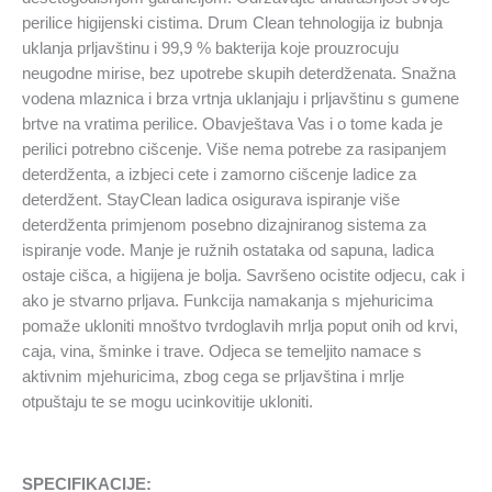
perilice higijenski cistima. Drum Clean tehnologija iz bubnja
uklanja prljavštinu i 99,9 % bakterija koje prouzrocuju
neugodne mirise, bez upotrebe skupih deterdženata. Snažna
vodena mlaznica i brza vrtnja uklanjaju i prljavštinu s gumene
brtve na vratima perilice. Obavještava Vas i o tome kada je
perilici potrebno cišcenje. Više nema potrebe za rasipanjem
deterdženta, a izbjeci cete i zamorno cišcenje ladice za
deterdžent. StayClean ladica osigurava ispiranje više
deterdženta primjenom posebno dizajniranog sistema za
ispiranje vode. Manje je ružnih ostataka od sapuna, ladica
ostaje cišca, a higijena je bolja. Savršeno ocistite odjecu, cak i
ako je stvarno prljava. Funkcija namakanja s mjehuricima
pomaže ukloniti mnoštvo tvrdoglavih mrlja poput onih od krvi,
caja, vina, šminke i trave. Odjeca se temeljito namace s
aktivnim mjehuricima, zbog cega se prljavština i mrlje
otpuštaju te se mogu ucinkovitije ukloniti.
SPECIFIKACIJE: