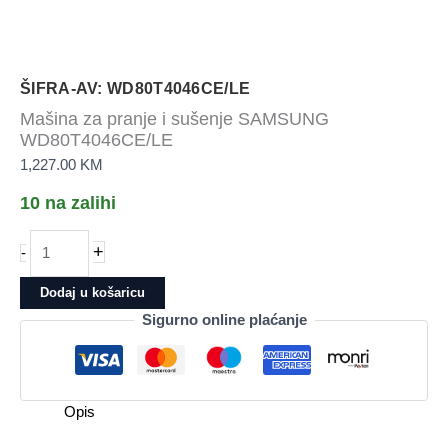
ŠIFRA-AV: WD80T4046CE/LE
Mašina za pranje i sušenje SAMSUNG
WD80T4046CE/LE
1,227.00
KM
10 na zalihi
Mašina
+
-
za
pranje
Dodaj u košaricu
i
Sigurno online plaćanje
sušenje
SAMSUNG
WD80T4046CE/LE
količina
Opis