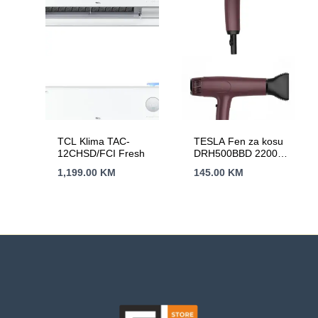
TCL Klima TAC-
TESLA Fen za kosu
12CHSD/FCI Fresh
DRH500BBD 2200W
/ HAIRDRYER /
1,199.00
KM
145.00
KM
Bordo / LED Display