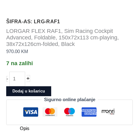
ŠIFRA-AS: LRG-RAF1
LORGAR FLEX RAF1, Sim Racing Cockpit
Advanced, Foldable, 150x72x113 cm-playing,
38x72x126cm-folded, Black
970.00
KM
7 na zalihi
LORGAR
+
-
FLEX
RAF1,
Dodaj u košaricu
Sim
Sigurno online plaćanje
Racing
Cockpit
Advanced,
Foldable,
Opis
150x72x113