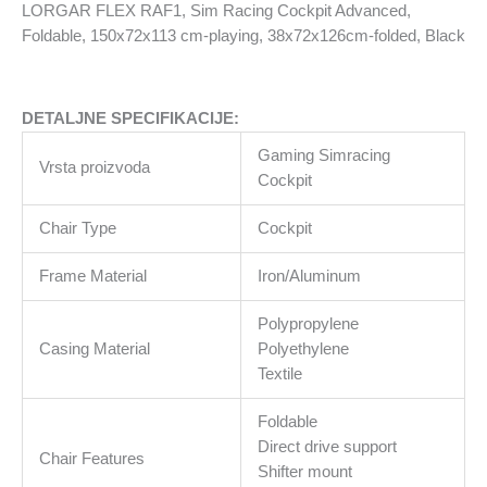
cm-
LORGAR FLEX RAF1, Sim Racing Cockpit Advanced,
playing,
Foldable, 150x72x113 cm-playing, 38x72x126cm-folded, Black
38x72x126cm-
folded,
Black
DETALJNE SPECIFIKACIJE:
količina
Gaming Simracing
Vrsta proizvoda
Cockpit
Chair Type
Cockpit
Frame Material
Iron/Aluminum
Polypropylene
Casing Material
Polyethylene
Textile
Foldable
Direct drive support
Chair Features
Shifter mount