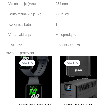
Visina kutije (mm)
258 mm
Bruto težina kutije (kg)
22.15 kg
Količina u kutiji
1
Vrsta pakiranja
Maloprodajno
EAN kod
5291485020279
Povezani proizvodi
AKCIJA
AKCIJA
AKCIJA
AKCIJA
Samsung Galaxy Fit3
Eaton UPS 5E Gen2