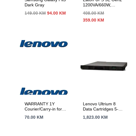
Dark Gray
1200VA/660W,
Tower, Line
Izvorna
Trenutna
149.00
KM
94.00
KM
408.00
KM
Interactive, 6 x IEC
cijena
cijena
Izvorna
Trenutna
359.00
KM
C13 Outputs; 1 USB
bila
je:
cijena
cijena
port, Eaton UPS
je:
94.00 KM.
bila
je:
Companion software,
149.00 KM.
je:
359.00 KM.
Constant battery
408.00 KM.
recharge, cold start,
Typical Backup 1 PC
– 40 min; 2yr
warranty
WARRANTY 1Y
Lenovo Ultrium 8
Courier/Carry-in for
Data Cartridges 5-
Legion, Legion PRO,
Pack
70.00
KM
1,823.00
KM
IdeaPad, IdeaPad
Slim, IdeaPad PRO