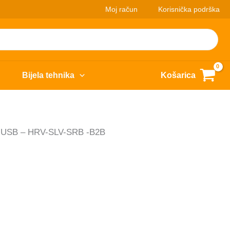
Moj račun
Korisnička podrška
Bijela tehnika
Košarica
 USB – HRV-SLV-SRB -B2B