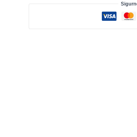
Sigurn
-
BLACK
-
USB
-
HRV-
SLV-
SRB
-
B2B
količina