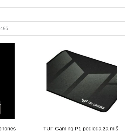
1495
dphones
TUF Gaming P1 podloga za miš