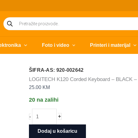
Products
search
ektronika
Foto i video
Printeri i materijal
ŠIFRA-AS: 920-002642
LOGITECH K120 Corded Keyboard – BLACK –
25.00
KM
20 na zalihi
LOGITECH
+
-
K120
Corded
Dodaj u košaricu
Keyboard