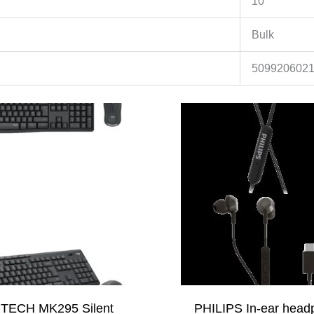
10
Bulk
509920602
TECH MK295 Silent
PHILIPS In-ear hea