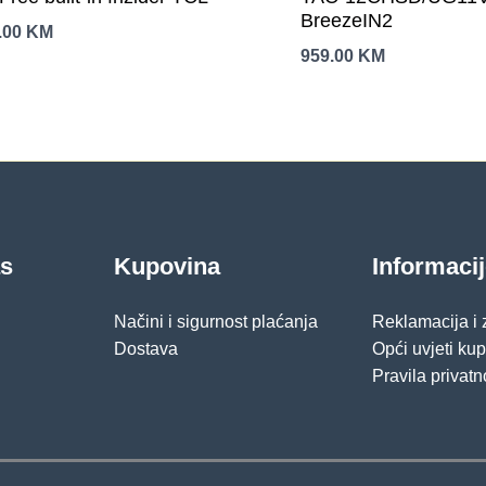
BreezeIN2
.00
KM
959.00
KM
as
Kupovina
Informaci
Načini i sigurnost plaćanja
Reklamacija i
Dostava
Opći uvjeti ku
Pravila privatn