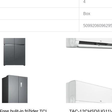
4
Box
509920609629
ree bulit-in frižider TCL
TAC-12CHSD/UG11