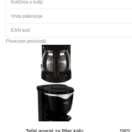
Količina u kutiji
Vrsta pakiranja
EAN kod
Povezani proizvodi
Tefal aparat za filter kafu
SBS F