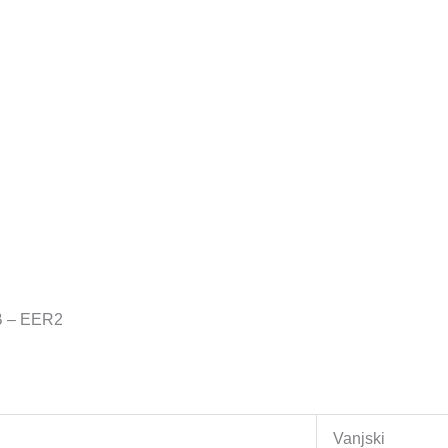
B – EER2
Vanjski