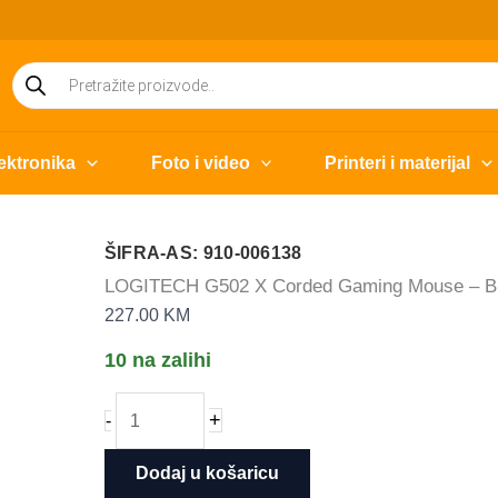
Products
search
ektronika
Foto i video
Printeri i materijal
ŠIFRA-AS: 910-006138
LOGITECH G502 X Corded Gaming Mouse – 
227.00
KM
10 na zalihi
LOGITECH
+
-
G502
X
Dodaj u košaricu
Corded