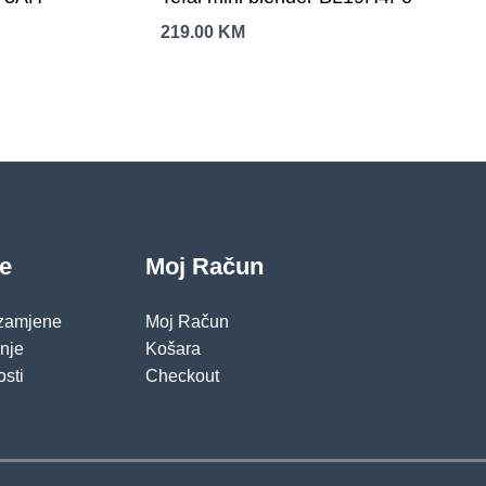
219.00
KM
je
Moj Račun
 zamjene
Moj Račun
pnje
Košara
osti
Checkout