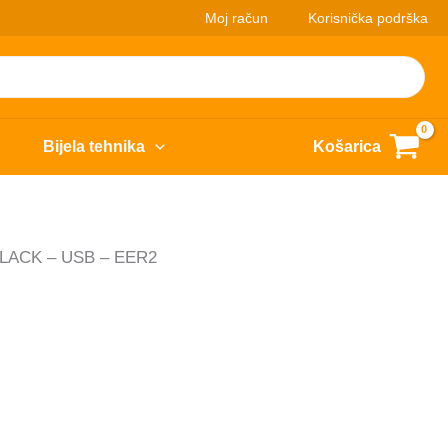
Moj račun
Korisnička podrška
Bijela tehnika
Košarica
BLACK – USB – EER2