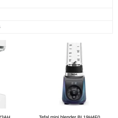
5
V3AH
Tefal mini blender BL19H4F0