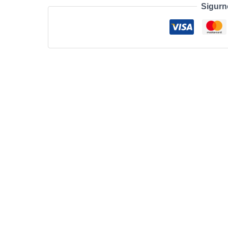
Sigurn
Gaming
Mouse
-
BLACK
-
USB
-
EER2
količina