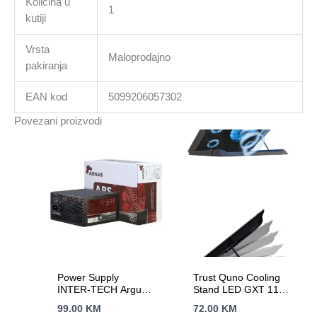
Količina u
1
kutiji
Vrsta
Maloprodajno
pakiranja
EAN kod
5099206057302
Povezani proizvodi
Power Supply
Trust Quno Cooling
INTER-TECH Argus
Stand LED GXT 1125
APS 620W, efficiency
Laptop cooling stand
99.00
KM
72.00
KM
86.3%, dual rail
sa 5 ventilatora +