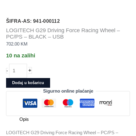
ŠIFRA-AS: 941-000112
LOGITECH G29 Driving Force Racing Wheel –
PC/PS – BLACK – USB
702.00
KM
10 na zalihi
LOGITECH
+
-
G29
Driving
Dodaj u košaricu
Force
Sigurno online plaćanje
Racing
Wheel
-
PC/PS
Opis
-
BLACK
LOGITECH G29 Driving Force Racing Wheel – PC/PS –