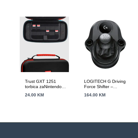
(30A/30A), 120 mm
stalak za telefon
silent fan with
automatic control,
1×6+2pinPCIE,
4xSATA, 4xMolex,
1xFloppy,
1×4+4pinEPS12V,
Active PFC,
OVP/SCP/OPP/UVP/OS
protection
Trust GXT 1251
LOGITECH G Driving
torbica zaNintendo
Force Shifter –
Switch 2, crna
BLACK – USB
24.00
KM
164.00
KM