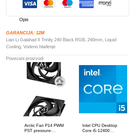
240
Black
RGB,
Opis
240mm,
Liquid
GARANCIJA: 12M
Cooling,
Lian Li Galahad II Trinity 240 Black RGB, 240mm, Liquid
Vodeno
Cooling, Vodeno hlađenje
hlađenje
količina
Povezani proizvodi
Arctic Fan P14 PWM
Intel CPU Desktop
PST pressure-
Core i5-12400