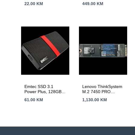
optimised, 140mm
(2.5GHz, 18MB,
22.00
KM
449.00
KM
fan with PWM PST
LGA1700) tray
Emtec SSD 3.1
Lenovo ThinkSystem
Power Plus, 128GB
M.2 7450 PRO
mSATA Portable
960GB Read
61.00
KM
1,130.00
KM
Intensive NVMe PCIe
4.0 x4 NHS SSD