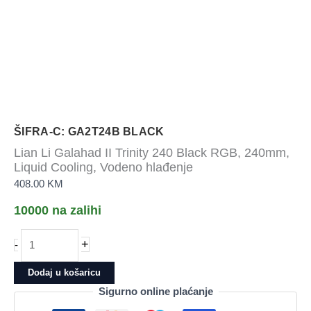
ŠIFRA-C: GA2T24B BLACK
Lian Li Galahad II Trinity 240 Black RGB, 240mm,
Liquid Cooling, Vodeno hlađenje
408.00
KM
10000 na zalihi
Lian
+
-
Li
Galahad
Dodaj u košaricu
II
Sigurno online plaćanje
Trinity