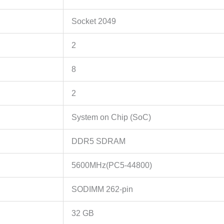
Socket 2049
2
8
2
System on Chip (SoC)
DDR5 SDRAM
5600MHz(PC5-44800)
SODIMM 262-pin
32 GB