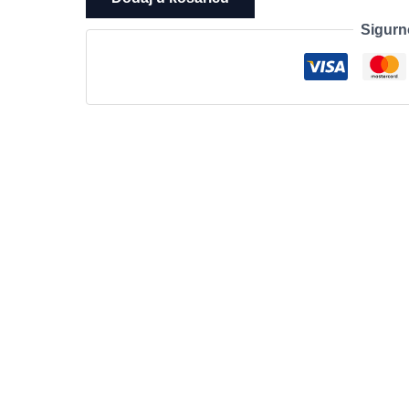
Gen
Sigurn
4
FHD
IPS
400nits,
Ultra
7
255U,
32GB
DDR5
5600,
1TB
SSD,
WiFi
6E,
BT
5.3,
FPR,