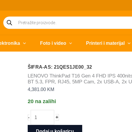
Products
search
ektronika
Foto i video
Printeri i materijal
ŠIFRA-AS: 21QES1JE00_32
LENOVO ThinkPad T16 Gen 4 FHD IPS 400nits,
BT 5.3, FPR, RJ45, 5MP Cam, 2x USB-A, 2x U
4,381.00
KM
20 na zalihi
LENOVO
+
-
ThinkPad
T16
Dodaj u košaricu