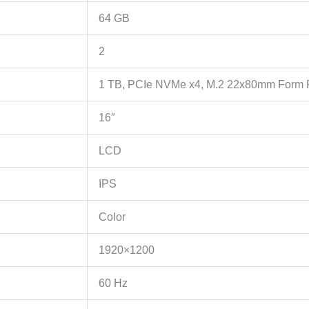
64 GB
2
1 TB, PCIe NVMe x4, M.2 22x80mm Form 
16″
LCD
IPS
Color
1920×1200
60 Hz