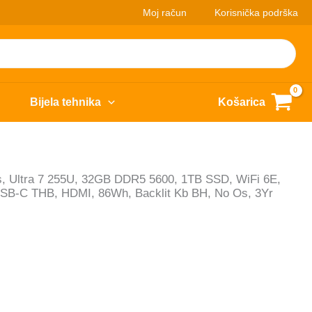
Moj račun
Korisnička podrška
Bijela tehnika
Košarica
 Ultra 7 255U, 32GB DDR5 5600, 1TB SSD, WiFi 6E,
SB-C THB, HDMI, 86Wh, Backlit Kb BH, No Os, 3Yr