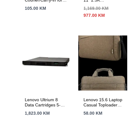
Courier/Carry-in for
11" 2.5K
IdeaPad Gaming,
(2560×1600) Touch,
105.00
KM
1,169.00
KM
IdeaPad 1 15,16,17,
8G, 256GB,
Izvorna
Trenutna
977.00
KM
IdeaPad Slim
5MP/8MP, 7040mAh,
cijena
cijena
Android 15, Folio
bila
je:
Keyboard + Pen,
je:
977.00 KM.
Polar Blue, 2Y
1,169.00 KM.
Lenovo Ultrium 8
Lenovo 15.6 Laptop
Data Cartridges 5-
Casual Toploader
Pack
T210 (Green)
1,823.00
KM
58.00
KM