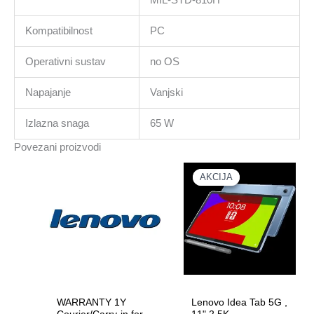
Kompatibilnost
PC
Operativni sustav
no OS
Napajanje
Vanjski
Izlazna snaga
65 W
Povezani proizvodi
AKCIJA
AKCIJA
WARRANTY 1Y
Lenovo Idea Tab 5G ,