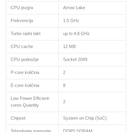
HDMI,
CPU jezgra
Arrow Lake
RJ-
45,
Frekvencija
1.5 GHz
FHD
Cam
Turbo radni takt
up to 4.8 GHz
+
Mic,
CPU cache
12 MB
WiFI
6E,
CPU podnožje
Socket 2049
BT5.3,
FP,
P-core količina
2
BH
Kb,
E-core količina
8
64Wh,
No
Low Power Efficient-
2
OS,
cores Quantity
Black,
3Y
Chipset
System on Chip (SoC)
količina
Tehnologija memorije
DDR5 SDRAM