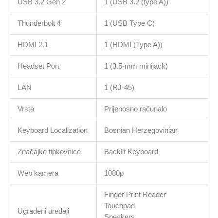
USB 3.2 Gen 2
1 (USB 3.2 (type A))
Thunderbolt 4
1 (USB Type C)
HDMI 2.1
1 (HDMI (Type A))
Headset Port
1 (3.5-mm minijack)
LAN
1 (RJ-45)
Vrsta
Prijenosno računalo
Keyboard Localization
Bosnian Herzegovinian
Značajke tipkovnice
Backlit Keyboard
Web kamera
1080p
Finger Print Reader
Touchpad
Ugrađeni uređaji
Speakers