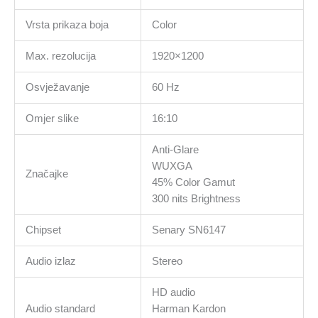
Vrsta prikaza boja
Color
Max. rezolucija
1920×1200
Osvježavanje
60 Hz
Omjer slike
16:10
Anti-Glare
WUXGA
Značajke
45% Color Gamut
300 nits Brightness
Chipset
Senary SN6147
Audio izlaz
Stereo
HD audio
Audio standard
Harman Kardon