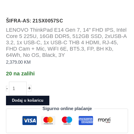
ŠIFRA-AS: 21SX0057SC
LENOVO ThinkPad E14 Gen 7, 14'' FHD IPS, Intel
Core 5 225U, 16GB DDR5, 512GB SSD, 2xUSB-A
3.2, 1x USB-C, 1x USB-C THB 4 HDMI, RJ-45,
FHD Cam + Mic, WiFI 6E, BT5.3, FP, BH Kb,
64Wh, No OS, Black, 3Y
2,379.00
KM
20 na zalihi
LENOVO
+
-
ThinkPad
E14
Dodaj u košaricu
Gen
Sigurno online plaćanje
7,
14&apos;&apos;
FHD
IPS,