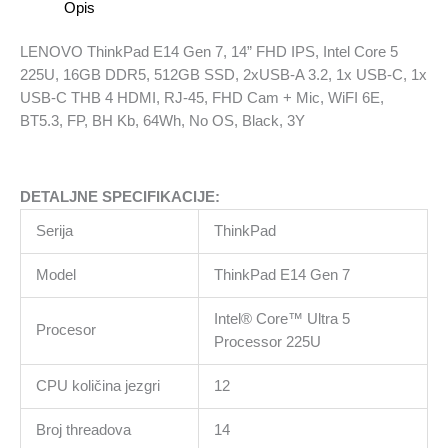
Opis
Intel
Core
LENOVO ThinkPad E14 Gen 7, 14” FHD IPS, Intel Core 5
5
225U, 16GB DDR5, 512GB SSD, 2xUSB-A 3.2, 1x USB-C, 1x
225U,
USB-C THB 4 HDMI, RJ-45, FHD Cam + Mic, WiFI 6E,
16GB
BT5.3, FP, BH Kb, 64Wh, No OS, Black, 3Y
DDR5,
512GB
SSD,
DETALJNE SPECIFIKACIJE:
2xUSB-
A
Serija
ThinkPad
3.2,
1x
Model
ThinkPad E14 Gen 7
USB-
C,
Intel® Core™ Ultra 5
Procesor
1x
Processor 225U
USB-
CPU količina jezgri
12
C
THB
Broj threadova
14
4