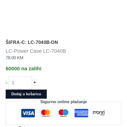
ŠIFRA-C: LC-7040B-ON
LC-Power Case LC-7040B
78.00
KM
60000 na zalihi
LC-
+
-
Power
Case
Dodaj u košaricu
LC-
Sigurno online plaćanje
7040B
količina