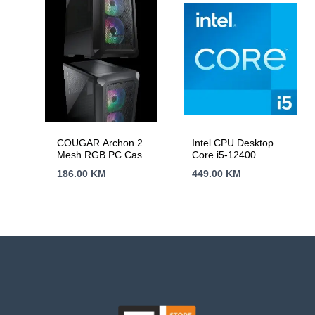
COUGAR Archon 2
Intel CPU Desktop
Mesh RGB PC Case,
Core i5-12400
Mid Tower, Black
(2.5GHz, 18MB,
186.00
KM
449.00
KM
LGA1700) tray