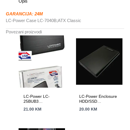
Opis
GARANCIJA: 24M
LC-Power Case LC-7040B;ATX Classic
Povezani proizvodi
LC-Power LC-
LC-Power Enclosure
25BUB3
HDD/SSD
Enclosure2.5″ USB
2.5Aluminijsko
21.00
KM
20.00
KM
3.0,ultra slim
kuciste za 2.5″Brz
prenos podataka sa
hlađenjem