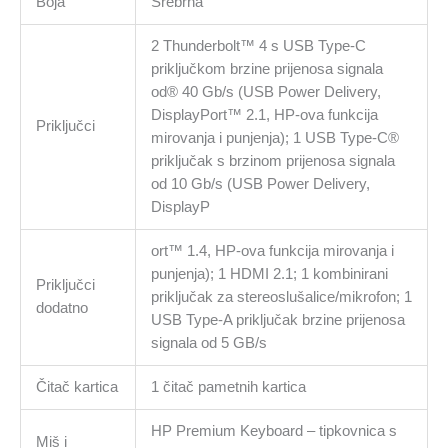
Boja
Srebrna
2 Thunderbolt™ 4 s USB Type-C
priključkom brzine prijenosa signala
od® 40 Gb/s (USB Power Delivery,
DisplayPort™ 2.1, HP-ova funkcija
Priključci
mirovanja i punjenja); 1 USB Type-C®
priključak s brzinom prijenosa signala
od 10 Gb/s (USB Power Delivery,
DisplayP
ort™ 1.4, HP-ova funkcija mirovanja i
punjenja); 1 HDMI 2.1; 1 kombinirani
Priključci
priključak za stereoslušalice/mikrofon; 1
dodatno
USB Type-A priključak brzine prijenosa
signala od 5 GB/s
Čitač kartica
1 čitač pametnih kartica
HP Premium Keyboard – tipkovnica s
Miš i