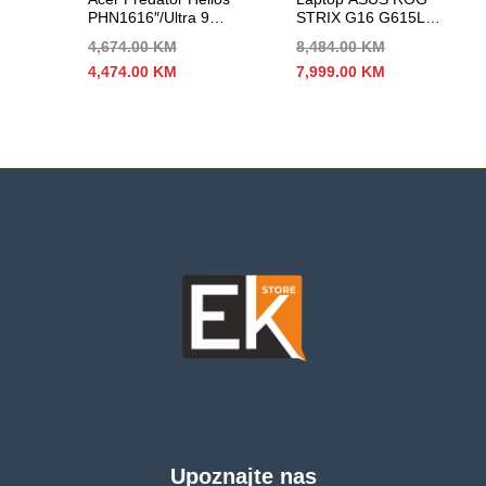
PHN1616″/Ultra 9
STRIX G16 G615LR-
275HX/16GB/1TB5070/8GB
S5053W 16″2,5K
4,674.00
KM
8,484.00
KM
240Hz U9-275HX
Izvorna
Trenutna
Izvorna
Trenutna
4,474.00
KM
7,999.00
KM
24C/24T 32GB DDR5
cijena
cijena
cijena
cijena
s2TB RTX 5070Ti-
bila
je:
bila
je:
12G
je:
4,474.00 KM.
je:
7,999.00 KM.
4,674.00 KM.
8,484.00 KM.
Upoznajte nas