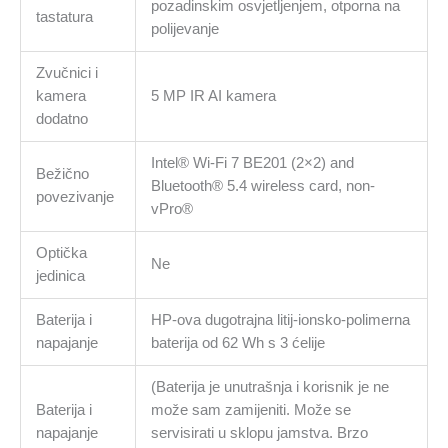
pozadinskim osvjetljenjem, otporna na
tastatura
polijevanje
Zvučnici i
kamera
5 MP IR AI kamera
dodatno
Intel® Wi-Fi 7 BE201 (2×2) and
Bežično
Bluetooth® 5.4 wireless card, non-
povezivanje
vPro®
Optička
Ne
jedinica
Baterija i
HP-ova dugotrajna litij-ionsko-polimerna
napajanje
baterija od 62 Wh s 3 ćelije
(Baterija je unutrašnja i korisnik je ne
Baterija i
može sam zamijeniti. Može se
napajanje
servisirati u sklopu jamstva. Brzo