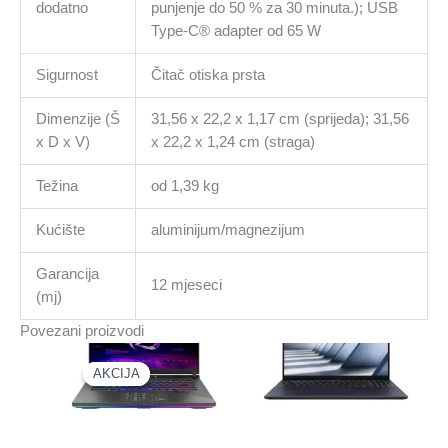
dodatno
punjenje do 50 % za 30 minuta.); USB
Type-C® adapter od 65 W
Sigurnost
Čitač otiska prsta
Dimenzije (Š
31,56 x 22,2 x 1,17 cm (sprijeda); 31,56
x D x V)
x 22,2 x 1,24 cm (straga)
Težina
od 1,39 kg
Kućište
aluminijum/magnezijum
Garancija
12 mjeseci
(mj)
Povezani proizvodi
AKCIJA
AKCIJA