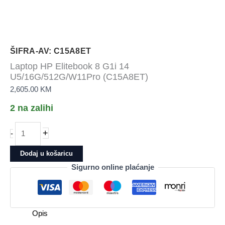
ŠIFRA-AV: C15A8ET
Laptop HP Elitebook 8 G1i 14
U5/16G/512G/W11Pro (C15A8ET)
2,605.00
KM
2 na zalihi
Laptop
+
-
HP
Elitebook
Dodaj u košaricu
8
Sigurno online plaćanje
G1i
14
U5/16G/512G/W11Pro
(C15A8ET)
Opis
količina