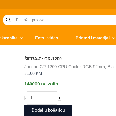
Products
search
ektronika
Foto i video
Printeri i materijal
ŠIFRA-C: CR-1200
Jonsbo CR-1200 CPU Cooler RGB 92mm, Black
31.00
KM
140000 na zalihi
Jonsbo
+
-
CR-
1200
Dodaj u košaricu
CPU