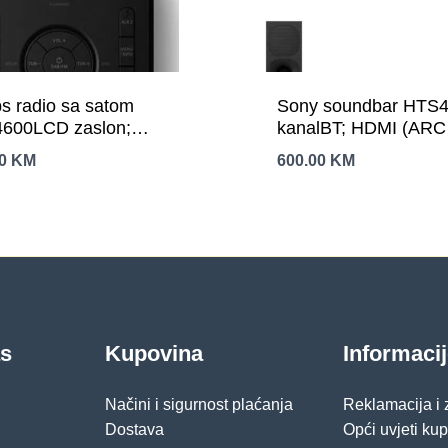
ps radio sa satom
Sony soundbar HTS4
600LCD zaslon;
kanalBT; HDMI (ARC p
AB+;USB-C priključak;
OPTizlazna snaga 3
00
KM
600.00
KM
as
Kupovina
Informaci
Načini i sigurnost plaćanja
Reklamacija i
Dostava
Opći uvjeti ku