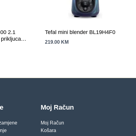
00 2.1
Tefal mini blender BL19H4F0
rikljucak);
219.00
KM
30W
je
Moj Račun
 zamjene
Moj Račun
pnje
Košara