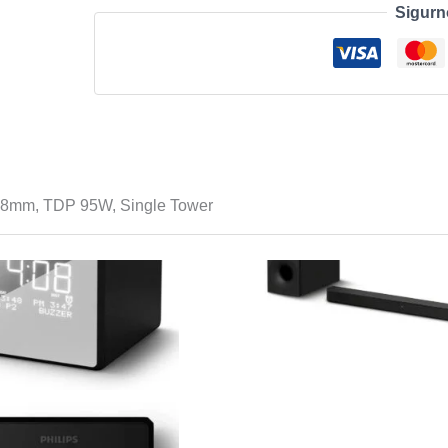
Sigurn
Cooler
RGB
92mm,
Black,
Height
128mm
TDP
95W,
28mm, TDP 95W, Single Tower
Single
Tower
količina