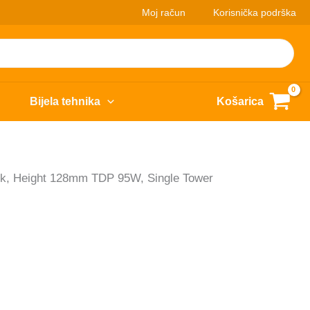
Moj račun
Korisnička podrška
Bijela tehnika
Košarica
, Height 128mm TDP 95W, Single Tower