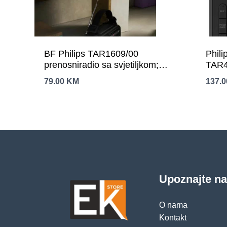
BF Philips TAR1609/00
Phili
prenosniradio sa svjetiljkom;
TAR4
FM/AM;ugrađena litij-ionska
FM/D
79.00
KM
137.
baterija
Upoznajte n
O nama
Kontakt