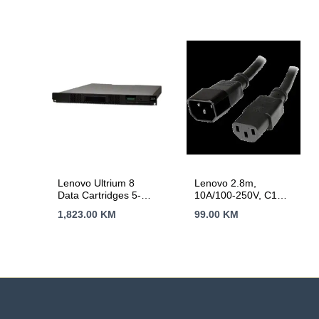
Adapter
Lenovo Ultrium 8
Lenovo 2.8m,
Data Cartridges 5-
10A/100-250V, C13
Pack
to IEC 320-C14Rack
1,823.00
KM
99.00
KM
Power Cable