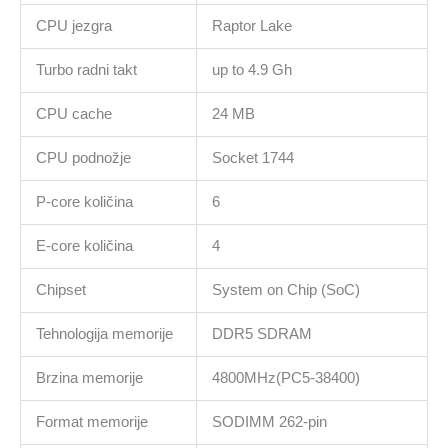
USB-
CPU jezgra
Raptor Lake
C,
HDMI,
Turbo radni takt
up to 4.9 Gh
60Wh,
Backlit
CPU cache
24 MB
Kb,
Luna
CPU podnožje
Socket 1744
Grey,
No
P-core količina
6
Os,
2Yr
E-core količina
4
količina
Chipset
System on Chip (SoC)
Tehnologija memorije
DDR5 SDRAM
Brzina memorije
4800MHz(PC5-38400)
Format memorije
SODIMM 262-pin