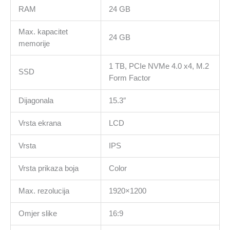
RAM
24 GB
Max. kapacitet
24 GB
memorije
1 TB, PCIe NVMe 4.0 x4, M.2
SSD
Form Factor
Dijagonala
15.3″
Vrsta ekrana
LCD
Vrsta
IPS
Vrsta prikaza boja
Color
Max. rezolucija
1920×1200
Omjer slike
16:9