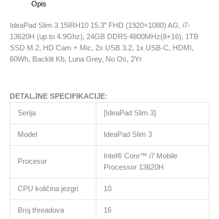
Opis
i7-
13620H
IdeaPad Slim 3 15IRH10 15.3″ FHD (1920×1080) AG, i7-
(up
13620H (up to 4.9Ghz), 24GB DDR5 4800MHz(8+16), 1TB
to
SSD M.2, HD Cam + Mic, 2x USB 3.2, 1x USB-C, HDMI,
4.9Ghz),
60Wh, Backlit Kb, Luna Grey, No Os, 2Yr
24GB
DDR5
4800MHz(8+16),
DETALJNE SPECIFIKACIJE:
1TB
SSD
Serija
[IdeaPad Slim 3]
M.2,
HD
Model
IdeaPad Slim 3
Cam
+
Intel® Core™ i7 Mobile
Procesor
Mic,
Processor 13620H
2x
CPU količina jezgri
10
USB
3.2,
Broj threadova
16
1x