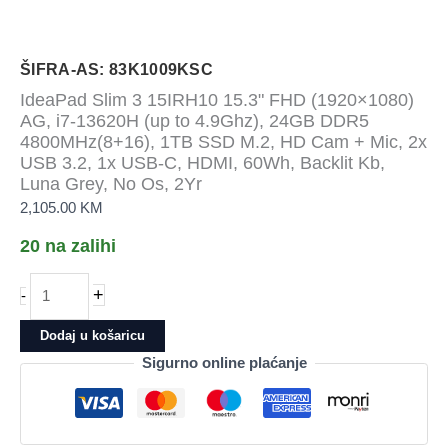
ŠIFRA-AS: 83K1009KSC
IdeaPad Slim 3 15IRH10 15.3" FHD (1920×1080)
AG, i7-13620H (up to 4.9Ghz), 24GB DDR5
4800MHz(8+16), 1TB SSD M.2, HD Cam + Mic, 2x
USB 3.2, 1x USB-C, HDMI, 60Wh, Backlit Kb,
Luna Grey, No Os, 2Yr
2,105.00
KM
20 na zalihi
IdeaPad
+
-
Slim
3
Dodaj u košaricu
15IRH10
Sigurno online plaćanje
15.3"
FHD
(1920x1080)
AG,