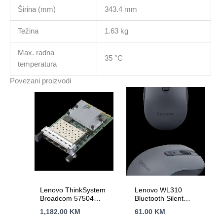
Širina (mm)
343.4 mm
Težina
1.63 kg
Max. radna
35 °C
temperatura
Povezani proizvodi
Lenovo ThinkSystem
Lenovo WL310
Broadcom 57504
Bluetooth Silent
10/25GbE SFP28 4-
Mouse
1,182.00
KM
61.00
KM
Port Ethernet