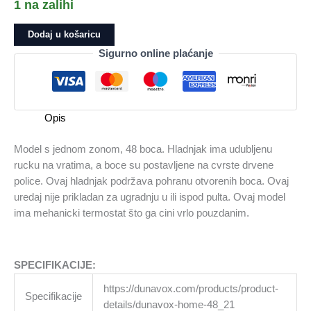
1 na zalihi
Hladnjak
Dodaj u košaricu
za
Sigurno online plaćanje
vino
DUNAVOX
Home-
48
Opis
količina
Model s jednom zonom, 48 boca. Hladnjak ima udubljenu
rucku na vratima, a boce su postavljene na cvrste drvene
police. Ovaj hladnjak podržava pohranu otvorenih boca. Ovaj
uredaj nije prikladan za ugradnju u ili ispod pulta. Ovaj model
ima mehanicki termostat što ga cini vrlo pouzdanim.
SPECIFIKACIJE:
https://dunavox.com/products/product-
Specifikacije
details/dunavox-home-48_21