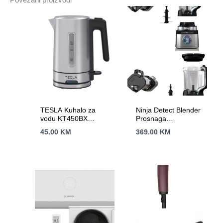
TESLA Kuhalo za
Ninja Detect Blender
vodu KT450BX
Prosnaga
2200W ; 1.0 L ; INOX
1200W,BlendSense
45.00
KM
369.00
KM
Siva
tehn.15 funk,2.1L
kapacitet,10 brzina