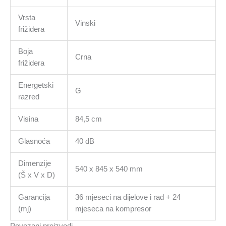
Vrsta
Vinski
frižidera
Boja
Crna
frižidera
Energetski
G
razred
Visina
84,5 cm
Glasnoća
40 dB
Dimenzije
540 x 845 x 540 mm
(Š x V x D)
Garancija
36 mjeseci na dijelove i rad + 24
(mj)
mjeseca na kompresor
Povezani proizvodi