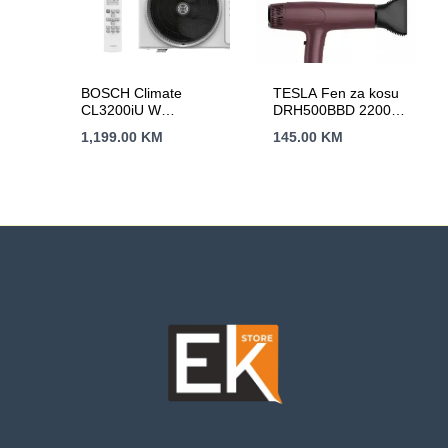
BOSCH Climate
TESLA Fen za kosu
CL3200iU W
DRH500BBD 2200W
35A++,R32, 3.6
/ HAIRDRYER /
1,199.00
KM
145.00
KM
kW,Hlađenje:-15C,
Bordo / LED Display
Grijanje:-15C-24C