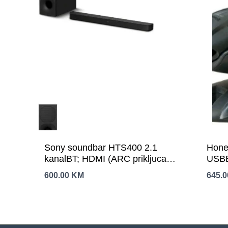
Sony soundbar HTS400 2.1
Hone
kanalBT; HDMI (ARC prikljucak);
USBB
OPTizlazna snaga 330W
600.00
KM
645.