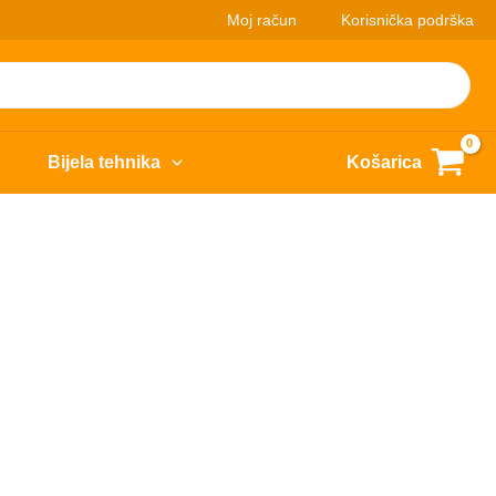
Moj račun
Korisnička podrška
Bijela tehnika
Košarica