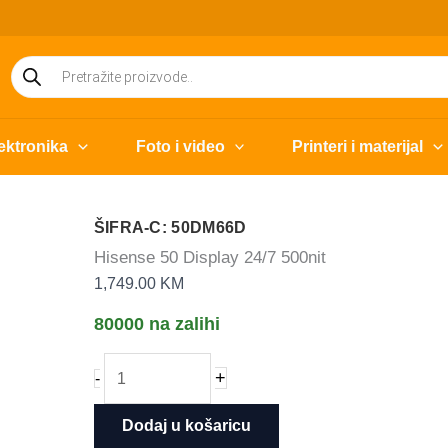
Products
search
ektronika
Foto i video
Printeri i materijal
ŠIFRA-C: 50DM66D
Hisense 50 Display 24/7 500nit
1,749.00
KM
80000 na zalihi
Hisense
+
-
50
Display
Dodaj u košaricu
24/7