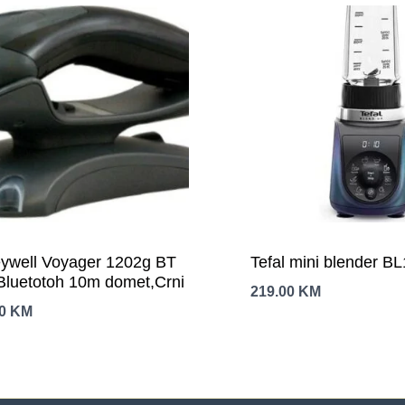
ywell Voyager 1202g BT
Tefal mini blender 
luetotoh 10m domet,Crni
219.00
KM
00
KM