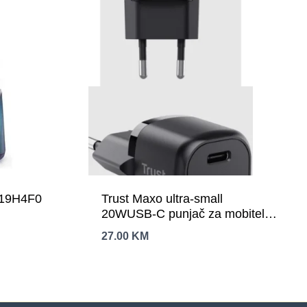
BL19H4F0
Trust Maxo ultra-small
20WUSB-C punjač za mobitele
itablete
27.00
KM