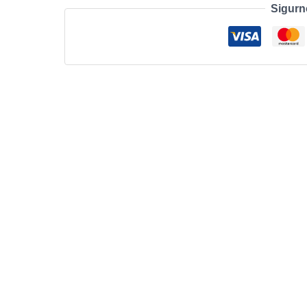
Sigurn
500nit
količina