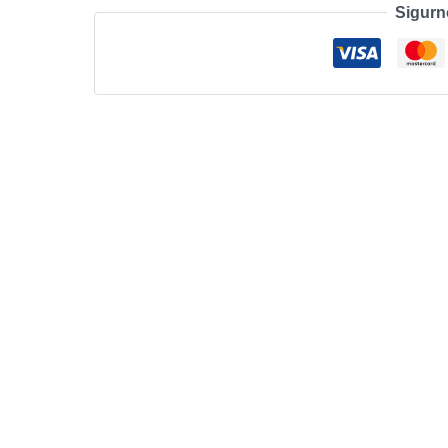
Sigurn
Link
OC200
količina