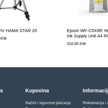
IV HAMA STAR 20
Epson WF-C5X9R Ye
Ink Supply Unit A4 R
0
KM
310.00
KM
as
Kupovina
Informaci
Načini i sigurnost plaćanja
Reklamacija i