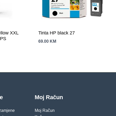
llow XXL
Tinta HP black 27
IPS
69.00
KM
je
Moj Račun
 zamjene
Moj Račun