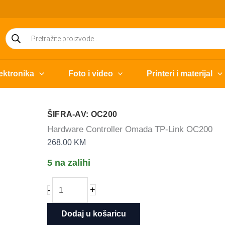
Products
search
ektronika
Foto i video
Printeri i materijal
ŠIFRA-AV: OC200
Hardware Controller Omada TP-Link OC200
268.00
KM
5 na zalihi
Hardware
+
-
Controller
Omada
Dodaj u košaricu
TP-