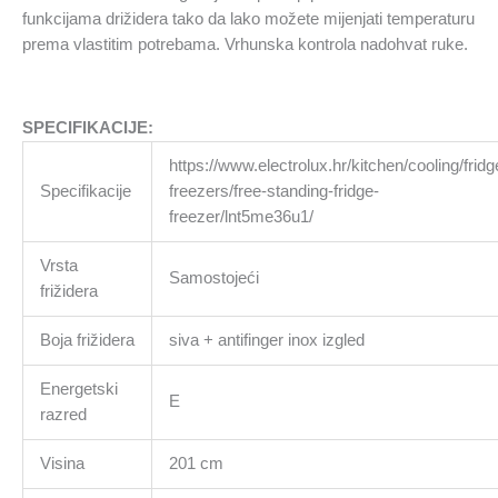
funkcijama drižidera tako da lako možete mijenjati temperaturu
prema vlastitim potrebama. Vrhunska kontrola nadohvat ruke.
SPECIFIKACIJE:
https://www.electrolux.hr/kitchen/cooling/fridg
Specifikacije
freezers/free-standing-fridge-
freezer/lnt5me36u1/
Vrsta
Samostojeći
frižidera
Boja frižidera
siva + antifinger inox izgled
Energetski
E
razred
Visina
201 cm