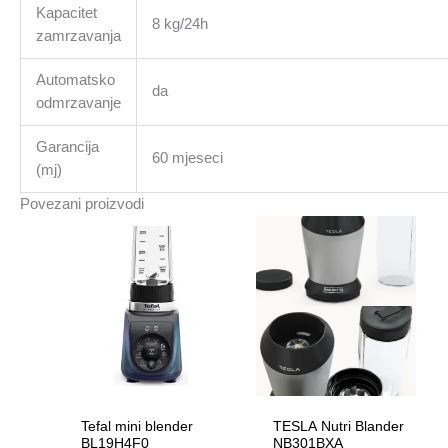
Kapacitet
8 kg/24h
zamrzavanja
Automatsko
da
odmrzavanje
Garancija
60 mjeseci
(mj)
Povezani proizvodi
Tefal mini blender
TESLA Nutri Blander
BL19H4F0
NB301BXA