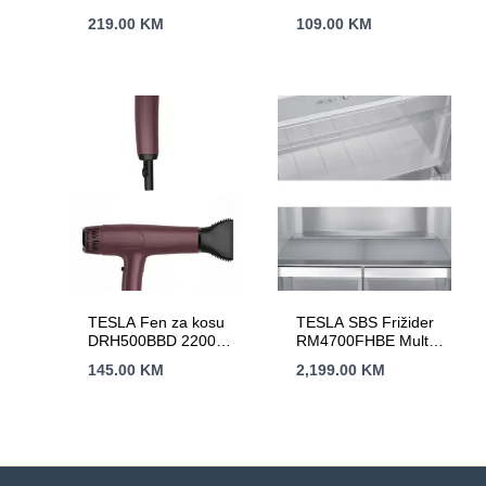
219.00
KM
109.00
KM
TESLA Fen za kosu
TESLA SBS Frižider
DRH500BBD 2200W
RM4700FHBE Multi
/ HAIRDRYER /
Door,Total No Frost
145.00
KM
2,199.00
KM
Bordo / LED Display
(V)180cm (Š)79,5cm
(D)73,5cm