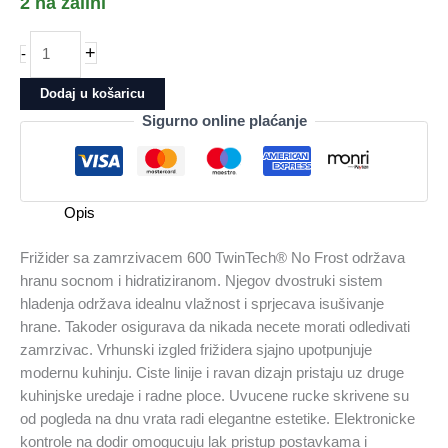
2 na zalihi
Frižider
+
-
ELECTROLUX
sa
Dodaj u košaricu
zamrzivačem
Sigurno online plaćanje
LNT5ME36U1
količina
Opis
Frižider sa zamrzivacem 600 TwinTech® No Frost održava
hranu socnom i hidratiziranom. Njegov dvostruki sistem
hladenja održava idealnu vlažnost i sprjecava isušivanje
hrane. Takoder osigurava da nikada necete morati odledivati
zamrzivac. Vrhunski izgled frižidera sjajno upotpunjuje
modernu kuhinju. Ciste linije i ravan dizajn pristaju uz druge
kuhinjske uredaje i radne ploce. Uvucene rucke skrivene su
od pogleda na dnu vrata radi elegantne estetike. Elektronicke
kontrole na dodir omogucuju lak pristup postavkama i