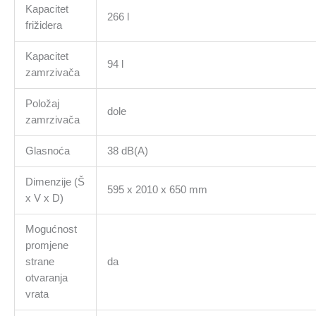
Kapacitet
266 l
frižidera
Kapacitet
94 l
zamrzivača
Položaj
dole
zamrzivača
Glasnoća
38 dB(A)
Dimenzije (Š
595 x 2010 x 650 mm
x V x D)
Mogućnost
promjene
strane
da
otvaranja
vrata