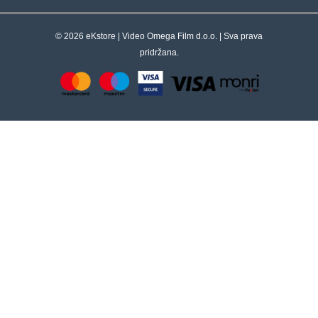
© 2026 eKstore | Video Omega Film d.o.o. | Sva prava
pridržana.