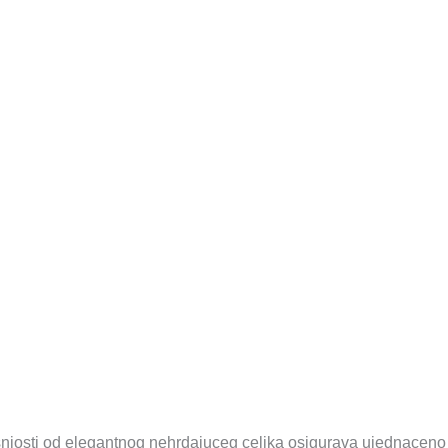
njosti od elegantnog nehrdajuceg celika osigurava ujednaceno 