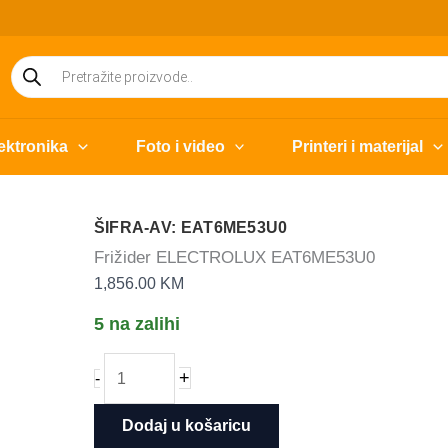
Products
search
ektronika
Foto i video
Printeri i materijal
ŠIFRA-AV: EAT6ME53U0
Frižider ELECTROLUX EAT6ME53U0
1,856.00
KM
5 na zalihi
Frižider
+
-
ELECTROLUX
EAT6ME53U0
Dodaj u košaricu
količina