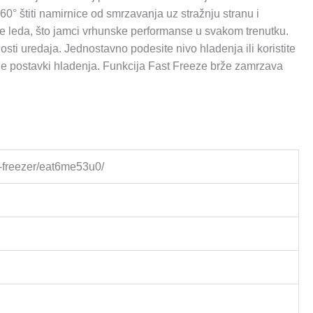
60° štiti namirnice od smrzavanja uz stražnju stranu i
e leda, što jamci vrhunske performanse u svakom trenutku.
sti uredaja. Jednostavno podesite nivo hladenja ili koristite
je postavki hladenja. Funkcija Fast Freeze brže zamrzava
ge-freezer/eat6me53u0/