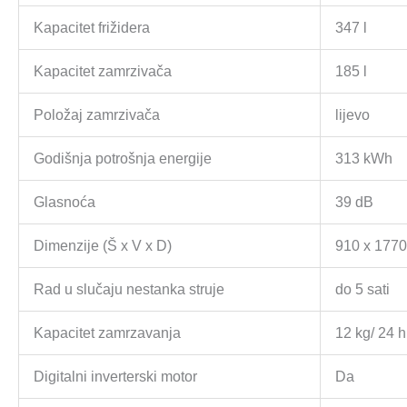
Kapacitet frižidera
347 l
Kapacitet zamrzivača
185 l
Položaj zamrzivača
lijevo
Godišnja potrošnja energije
313 kWh
Glasnoća
39 dB
Dimenzije (Š x V x D)
910 x 177
Rad u slučaju nestanka struje
do 5 sati
Kapacitet zamrzavanja
12 kg/ 24 h
Digitalni inverterski motor
Da