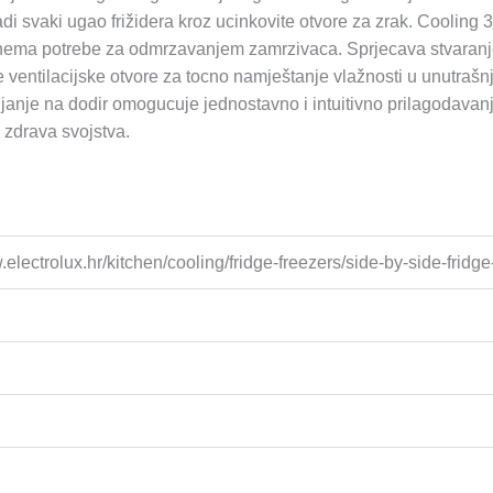
di svaki ugao frižidera kroz ucinkovite otvore za zrak. Cooling 3
t, nema potrebe za odmrzavanjem zamrzivaca. Sprjecava stvaranj
 ventilacijske otvore za tocno namještanje vlažnosti u unutrašnjo
janje na dodir omogucuje jednostavno i intuitivno prilagodavan
a zdrava svojstva.
.electrolux.hr/kitchen/cooling/fridge-freezers/side-by-side-frid