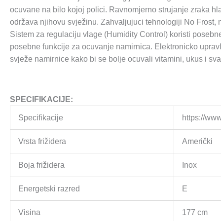
ocuvane na bilo kojoj polici. Ravnomjerno strujanje zraka hla
održava njihovu svježinu. Zahvaljujuci tehnologiji No Fros
Sistem za regulaciju vlage (Humidity Control) koristi posebne
posebne funkcije za ocuvanje namirnica. Elektronicko upravl
svježe namirnice kako bi se bolje ocuvali vitamini, ukus i sv
SPECIFIKACIJE:
Specifikacije
https://www
Vrsta frižidera
Američki
Boja frižidera
Inox
Energetski razred
E
Visina
177 cm