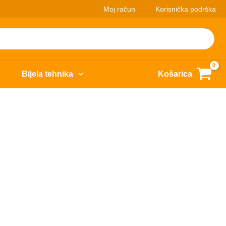
Moj račun
Korisnička podrška
Bijela tehnika
Košarica