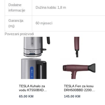
Dodatne
Dužina kabla: 1,8 m
informacije
Garancija
60 mjeseci
(mj)
Povezani proizvodi
TESLA Kuhalo za
TESLA Fen za kosu
vodu KT550BXD
DRH500BBD 2200W
2200 W; 1,7 lit; auto
/ HAIRDRYER /
65.00
KM
145.00
KM
otvaranje;
Bordo / LED Display
automatsko