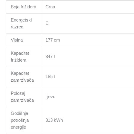
Boja frižidera
Crna
Energetski
E
razred
Visina
177 cm
Kapacitet
347 l
frižidera
Kapacitet
185 l
zamrzivača
Položaj
lijevo
zamrzivača
Godišnja
potrošnja
313 kWh
energije