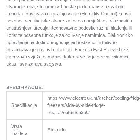
stvaranje leda, što jamci vrhunske performanse u svakom
trenutku. Sustav za regulaciju vlage (Humidity Control) koristi
posebne ventilacijske otvore za tocno namještanje vlažnosti u
unutrašnjosti uredaja. Jednostavno podesite razinu hladenja ili
koristite posebne funkcije za ocuvanje namirnica. Elektronicko
upravljanje na dodir omogucuje jednostavno i intuitivno
prilagodavanje postavki hladenja. Funkcija Fast Freeze brže
zamrzava svježe namirnice kako bi se bolje ocuvali vitamini,
ukus i sva zdrava svojstva.
SPECIFIKACIJE:
https://www.electrolux.hr/kitchen/cooling/fridg
Specifikacije
freezers/side-by-side-fridge-
freezer/eat6me53e0/
Vrsta
Američki
frižidera