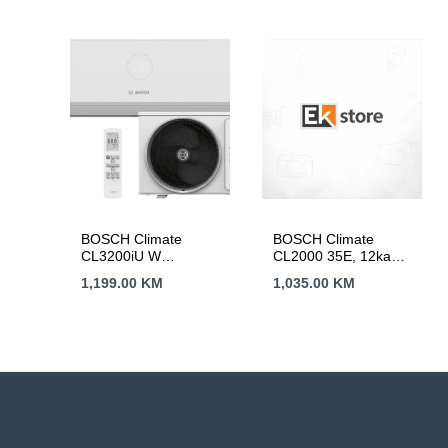
isključivanje
BOSCH Climate
BOSCH Climate
CL3200iU W
CL2000 35E, 12ka
35A++,R32, 3.6
A++, R32,
1,199.00
KM
1,035.00
KM
kW,Hlađenje:-15C,
INVERTER, , ,
Grijanje:-15C-24C
Hlađenje:-15-50C,
Grijanje: -15-24C,