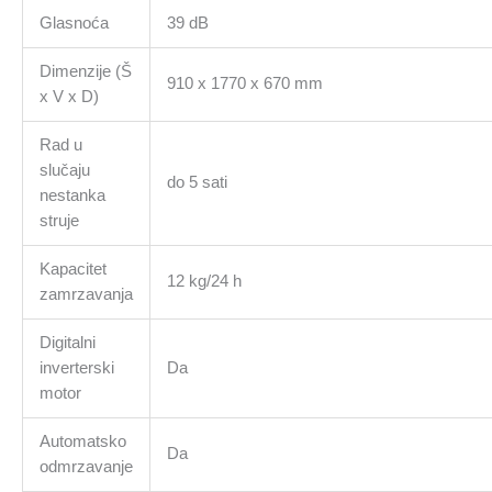
Glasnoća
39 dB
Dimenzije (Š
910 x 1770 x 670 mm
x V x D)
Rad u
slučaju
do 5 sati
nestanka
struje
Kapacitet
12 kg/24 h
zamrzavanja
Digitalni
inverterski
Da
motor
Automatsko
Da
odmrzavanje