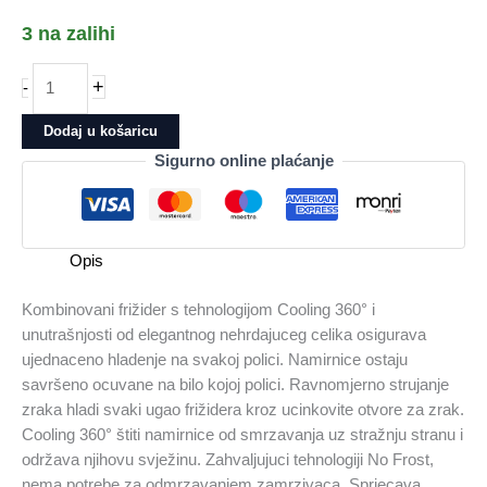
3 na zalihi
Frižider
+
-
ELECTROLUX
EAT6ME53E0
Dodaj u košaricu
količina
Sigurno online plaćanje
Opis
Kombinovani frižider s tehnologijom Cooling 360° i
unutrašnjosti od elegantnog nehrdajuceg celika osigurava
ujednaceno hladenje na svakoj polici. Namirnice ostaju
savršeno ocuvane na bilo kojoj polici. Ravnomjerno strujanje
zraka hladi svaki ugao frižidera kroz ucinkovite otvore za zrak.
Cooling 360° štiti namirnice od smrzavanja uz stražnju stranu i
održava njihovu svježinu. Zahvaljujuci tehnologiji No Frost,
nema potrebe za odmrzavanjem zamrzivaca. Sprjecava