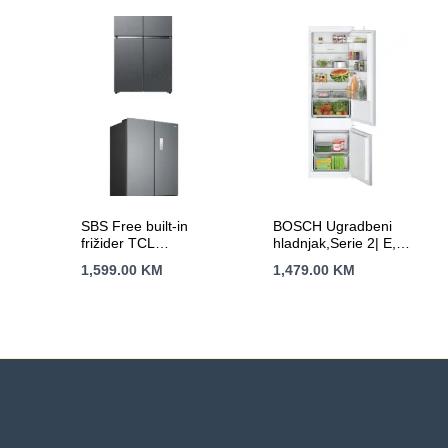
SBS Free built-in
BOSCH Ugradbeni
frižider TCL
hladnjak,Serie 2| E,
RC521CXE0
Eco
1,599.00
KM
1,479.00
KM
Airflow,177cmH:200L,
Z:70L,5 polica,