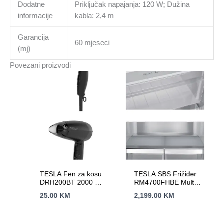
Dodatne
Priključak napajanja: 120 W; Dužina
informacije
kabla: 2,4 m
Garancija
60 mjeseci
(mj)
Povezani proizvodi
TESLA Fen za kosu
TESLA SBS Frižider
DRH200BT 2000 W /
RM4700FHBE Multi
putni / HAIRDRYER
Door,Total No Frost
25.00
KM
2,199.00
KM
(V)180cm (Š)79,5cm
(D)73,5cm