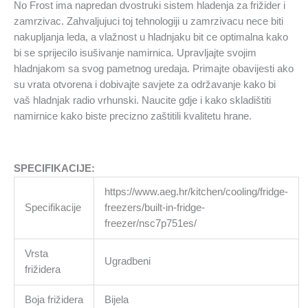
No Frost ima napredan dvostruki sistem hladenja za frižider i
zamrzivac. Zahvaljujuci toj tehnologiji u zamrzivacu nece biti
nakupljanja leda, a vlažnost u hladnjaku bit ce optimalna kako
bi se sprijecilo isušivanje namirnica. Upravljajte svojim
hladnjakom sa svog pametnog uredaja. Primajte obavijesti ako
su vrata otvorena i dobivajte savjete za održavanje kako bi
vaš hladnjak radio vrhunski. Naucite gdje i kako skladištiti
namirnice kako biste precizno zaštitili kvalitetu hrane.
SPECIFIKACIJE:
https://www.aeg.hr/kitchen/cooling/fridge-
Specifikacije
freezers/built-in-fridge-
freezer/nsc7p751es/
Vrsta
Ugradbeni
frižidera
Boja frižidera
Bijela