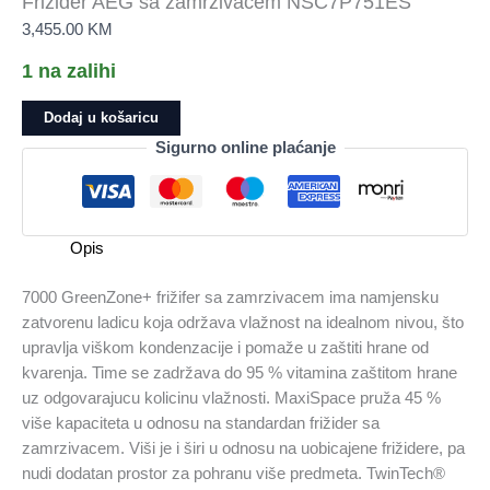
Frižider AEG sa zamrzivačem NSC7P751ES
3,455.00
KM
1 na zalihi
Frižider
Dodaj u košaricu
AEG
Sigurno online plaćanje
sa
zamrzivačem
NSC7P751ES
količina
Opis
7000 GreenZone+ frižifer sa zamrzivacem ima namjensku
zatvorenu ladicu koja održava vlažnost na idealnom nivou, što
upravlja viškom kondenzacije i pomaže u zaštiti hrane od
kvarenja. Time se zadržava do 95 % vitamina zaštitom hrane
uz odgovarajucu kolicinu vlažnosti. MaxiSpace pruža 45 %
više kapaciteta u odnosu na standardan frižider sa
zamrzivacem. Viši je i širi u odnosu na uobicajene frižidere, pa
nudi dodatan prostor za pohranu više predmeta. TwinTech®