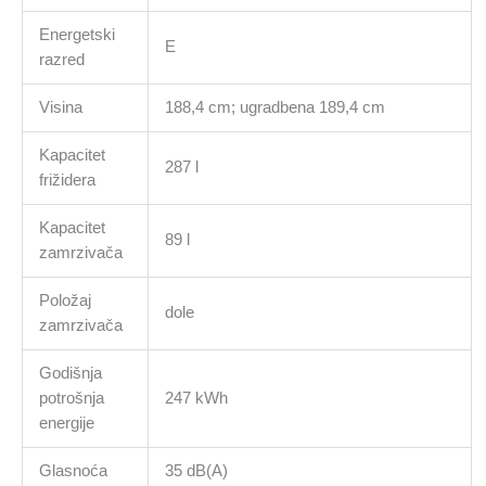
Energetski
E
razred
Visina
188,4 cm; ugradbena 189,4 cm
Kapacitet
287 l
frižidera
Kapacitet
89 l
zamrzivača
Položaj
dole
zamrzivača
Godišnja
potrošnja
247 kWh
energije
Glasnoća
35 dB(A)