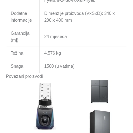
fryers/fr-2430-hot-air-fryer/
Dodatne
Dimenzije proizvoda (VxŠxD): 340 x
informacije
290 x 400 mm
Garancija
24 mjeseca
(mj)
Težina
4,576 kg
Snaga
1500 (u vatima)
Povezani proizvodi