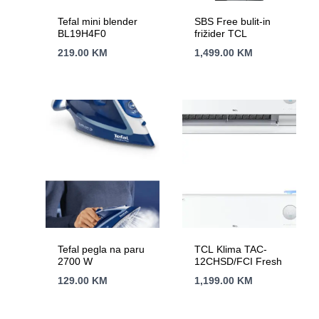
Tefal mini blender
SBS Free bulit-in
BL19H4F0
frižider TCL
219.00
KM
1,499.00
KM
Tefal pegla na paru
TCL Klima TAC-
2700 W
12CHSD/FCI Fresh
129.00
KM
1,199.00
KM