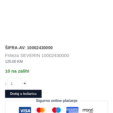
ŠIFRA-AV: 10002430000
Friteza SEVERIN 10002430000
125.00
KM
10 na zalihi
Friteza
+
-
SEVERIN
10002430000
Dodaj u košaricu
količina
Sigurno online plaćanje