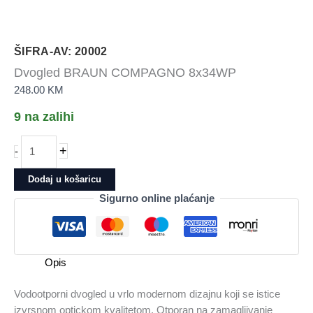
ŠIFRA-AV: 20002
Dvogled BRAUN COMPAGNO 8x34WP
248.00
KM
9 na zalihi
Dvogled
+
-
BRAUN
COMPAGNO
Dodaj u košaricu
8x34WP
Sigurno online plaćanje
količina
Opis
Vodootporni dvogled u vrlo modernom dizajnu koji se istice
izvrsnom optickom kvalitetom. Otporan na zamagljivanje