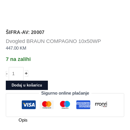
ŠIFRA-AV: 20007
Dvogled BRAUN COMPAGNO 10x50WP
447.00
KM
7 na zalihi
Dvogled
+
-
BRAUN
COMPAGNO
Dodaj u košaricu
10x50WP
Sigurno online plaćanje
količina
Opis