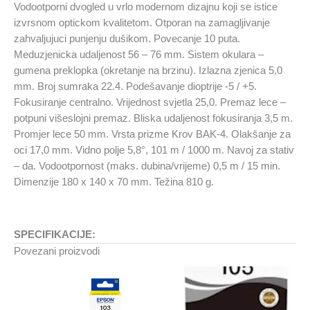
Vodootporni dvogled u vrlo modernom dizajnu koji se istice
izvrsnom optickom kvalitetom. Otporan na zamagljivanje
zahvaljujuci punjenju dušikom. Povecanje 10 puta.
Meduzjenicka udaljenost 56 – 76 mm. Sistem okulara –
gumena preklopka (okretanje na brzinu). Izlazna zjenica 5,0
mm. Broj sumraka 22.4. Podešavanje dioptrije -5 / +5.
Fokusiranje centralno. Vrijednost svjetla 25,0. Premaz lece –
potpuni višeslojni premaz. Bliska udaljenost fokusiranja 3,5 m.
Promjer lece 50 mm. Vrsta prizme Krov BAK-4. Olakšanje za
oci 17,0 mm. Vidno polje 5,8°, 101 m / 1000 m. Navoj za stativ
– da. Vodootpornost (maks. dubina/vrijeme) 0,5 m / 15 min.
Dimenzije 180 x 140 x 70 mm. Težina 810 g.
SPECIFIKACIJE:
Povezani proizvodi