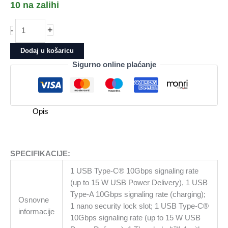
10 na zalihi
Docking
+
-
HP
Thunderbolt
Dodaj u košaricu
4
Sigurno online plaćanje
Ultra
180W
G6
(9X481UT)
Opis
količina
SPECIFIKACIJE:
1 USB Type-C® 10Gbps signaling rate
(up to 15 W USB Power Delivery), 1 USB
Type-A 10Gbps signaling rate (charging);
Osnovne
1 nano security lock slot; 1 USB Type-C®
informacije
10Gbps signaling rate (up to 15 W USB