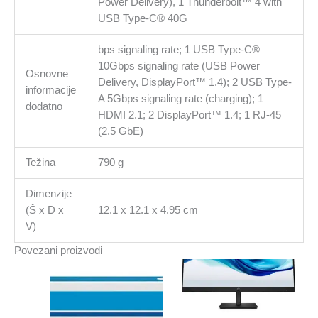
Power Delivery), 1 Thunderbolt™ 4 with
USB Type-C® 40G
bps signaling rate; 1 USB Type-C®
10Gbps signaling rate (USB Power
Osnovne
Delivery, DisplayPort™ 1.4); 2 USB Type-
informacije
A 5Gbps signaling rate (charging); 1
dodatno
HDMI 2.1; 2 DisplayPort™ 1.4; 1 RJ-45
(2.5 GbE)
Težina
790 g
Dimenzije
(Š x D x
12.1 x 12.1 x 4.95 cm
V)
Povezani proizvodi