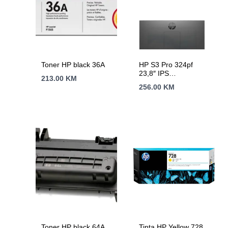
Toner HP black 36A
HP S3 Pro 324pf
23,8″ IPS
213.00
KM
100H23,8″,IPS,250cd,100
256.00
KM
godine garancije
Toner HP black 64A
Tinta HP Yellow 728