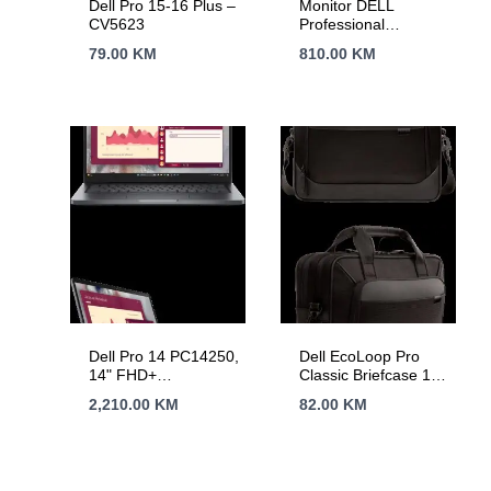
Dell Pro 15-16 Plus –
Monitor DELL
CV5623
Professional
P2424HT 24",
79.00
KM
810.00
KM
TOUCH, 1920×1080,
FHD, IPS Antiglare,
16:9, 1000:1,
300cd/m2, 8ms/5ms,
178/178, DP, HDMI,
2xUSB-C, 3xUSB 3.0,
RJ-45, Audio line-out,
3W Speaker, Tilt,
Swivel, Height Adjust,
3Y
Dell Pro 14 PC14250,
Dell EcoLoop Pro
14" FHD+
Classic Briefcase 14
(1920×1200), Intel
– CC5425C (460-
2,210.00
KM
82.00
KM
Core 5 120U, 1x
BDSR)
16GB DDR5, M.2
512GB SSD, Int
GPU, WiFi 6E + BT
5.3, FHD IR Cam, 2x