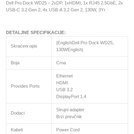
2.5GbE,
Dell Pro Dock WD25 – 2xDP, 1xHDMI, 1x RJ45 2.5GbE, 2x
2x
USB-C 3.2 Gen 2, 4x USB-A 3.2 Gen 2, 130W, 3Yr
USB-
C
3.2
DETALJNE SPECIFIKACIJE:
Gen
2,
|EnglishDell Pro Dock WD25,
Skraćeni opis
4x
130WEnglish|
USB-
A
Boja
Crna
3.2
Gen
Ethernet
2,
HDMI
Provides Ports
130W,
USB 3.2
3Yr
DisplayPort 1.4
količina
Strujni adapter
Dodaci
Brzi priručnik
Kabeli
Power Cord