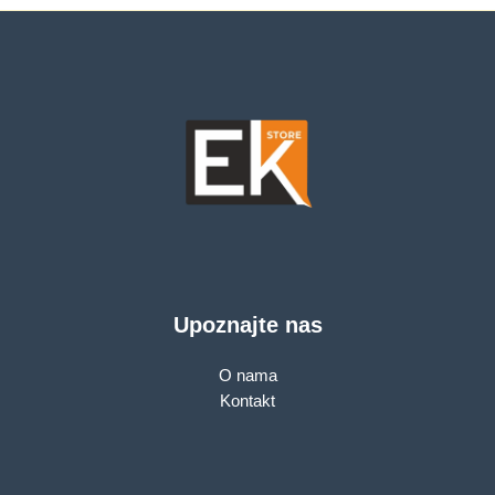
USB 3.2, 1x USB C
3.2, 1x USB C THB4,
RJ-45, FgrPr, Backlit
kb, 55Wh, Ubuntu,
3Yr
Upoznajte nas
O nama
Kontakt