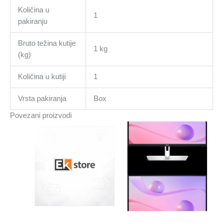
Količina u
1
pakiranju
Bruto težina kutije
1 kg
(kg)
Količina u kutiji
1
Vrsta pakiranja
Box
Povezani proizvodi