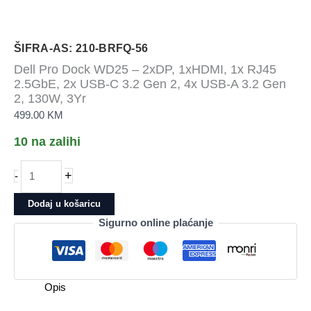
ŠIFRA-AS: 210-BRFQ-56
Dell Pro Dock WD25 – 2xDP, 1xHDMI, 1x RJ45
2.5GbE, 2x USB-C 3.2 Gen 2, 4x USB-A 3.2 Gen
2, 130W, 3Yr
499.00
KM
10 na zalihi
Dell
+
-
Pro
Dock
Dodaj u košaricu
WD25
Sigurno online plaćanje
-
2xDP,
1xHDMI,
1x
Opis
RJ45