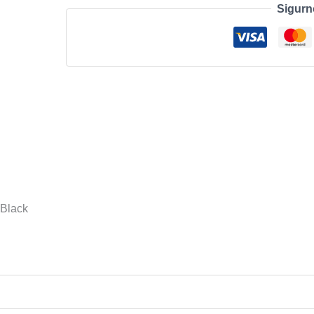
Sigurn
-
Slovenian
(QWERTZ)
–
Black
količina
 Black