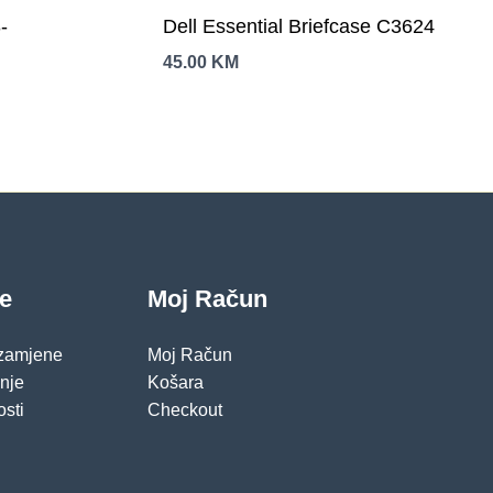
-
Dell Essential Briefcase C3624
45.00
KM
je
Moj Račun
 zamjene
Moj Račun
pnje
Košara
osti
Checkout