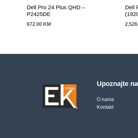
Dell Pro 24 Plus QHD –
Dell
P2425DE
(192
1x16
672.00
KM
2,526
SSD,
+ BT 5.3, FHD
2x U
USB 
Ubun
Upoznajte n
O nama
Kontakt