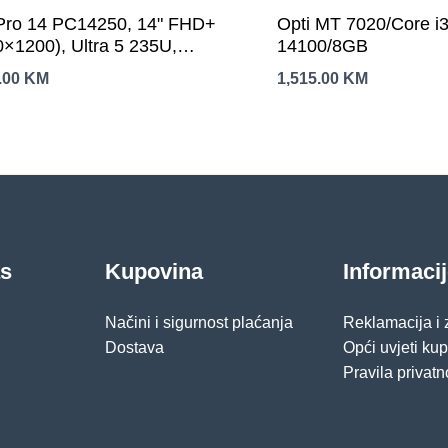
 Pro 14 PC14250, 14" FHD+
Opti MT 7020/Core i3
0×1200), Ultra 5 235U,
14100/8GB
GB DDR5, M.2 512GB
.00
KM
1,515.00
KM
 Integrated GPU, WiFi 6E
 HDR+IR Cam,
SB 3.2, 1x USB C 3.2, 1x
C THB4, RJ-45, Backlit kb,
ut, 3Yr
as
Kupovina
Informaci
Načini i sigurnost plaćanja
Reklamacija i
Dostava
Opći uvjeti ku
Pravila privatn