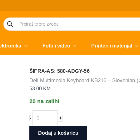
Products
search
ektronika
Foto i video
Printeri i materijal
ŠIFRA-AS: 580-ADGY-56
Dell Multimedia Keyboard-KB216 – Slovenian
53.00
KM
20 na zalihi
Dell
+
-
Multimedia
Keyboard-
Dodaj u košaricu
KB216