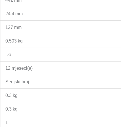
442 mm
24.4 mm
127 mm
0.503 kg
Da
12 mjeseci(a)
Serijski broj
0.3 kg
0.3 kg
1