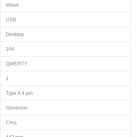
Wired
USB
Desktop
104
QWERTY
1
Type A 4-pin
Slovenian
Crna