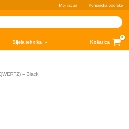
Moj račun
Korisnička podrška
Bijela tehnika
Košarica
 (QWERTZ) – Black