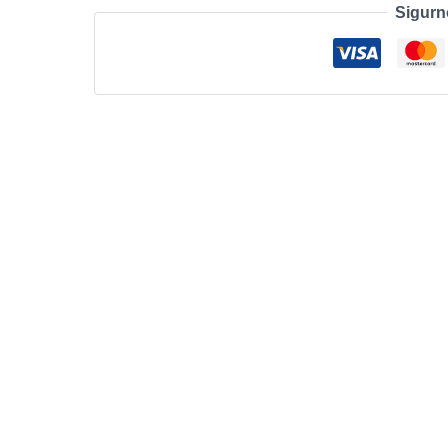
Sigurn
Backpack
15
-
CP5724S
količina