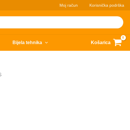
Moj račun
Korisnička podrška
Bijela tehnika
Košarica
S