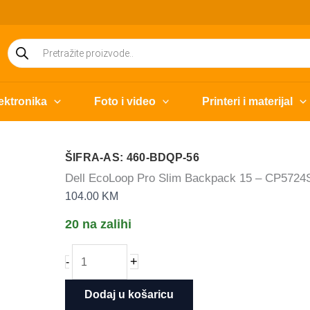
Products
search
ektronika
Foto i video
Printeri i materijal
ŠIFRA-AS: 460-BDQP-56
Dell EcoLoop Pro Slim Backpack 15 – CP5724
104.00
KM
20 na zalihi
Dell
+
-
EcoLoop
Pro
Dodaj u košaricu
Slim