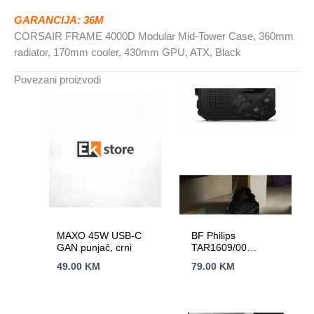
Black
GARANCIJA: 36M
količina
CORSAIR FRAME 4000D Modular Mid-Tower Case, 360mm
radiator, 170mm cooler, 430mm GPU, ATX, Black
Povezani proizvodi
MAXO 45W USB-C
BF Philips
GAN punjač, crni
TAR1609/00
prenosniradio sa
49.00
KM
79.00
KM
svjetiljkom;
FM/AM;ugrađena litij-
ionska baterija