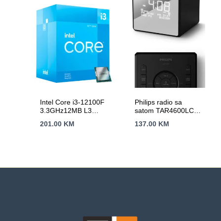
Intel Core i3-12100F
Philips radio sa
3.3GHz12MB L3
satom TAR4600LCD
LGA1700 BOXAlder
zaslon;
201.00
KM
137.00
KM
Lake,bez grafike
FM/DAB+;USB-C
priključak;