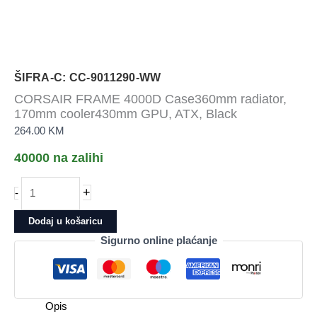
ŠIFRA-C: CC-9011290-WW
CORSAIR FRAME 4000D Case360mm radiator,
170mm cooler430mm GPU, ATX, Black
264.00
KM
40000 na zalihi
CORSAIR
+
-
FRAME
4000D
Dodaj u košaricu
Case360mm
Sigurno online plaćanje
radiator,
170mm
cooler430mm
GPU,
Opis
ATX,