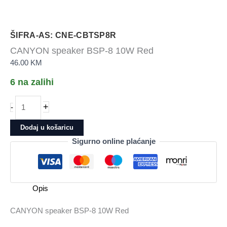
ŠIFRA-AS: CNE-CBTSP8R
CANYON speaker BSP-8 10W Red
46.00
KM
6 na zalihi
CANYON
+
-
speaker
BSP-
Dodaj u košaricu
8
Sigurno online plaćanje
10W
Red
količina
Opis
CANYON speaker BSP-8 10W Red