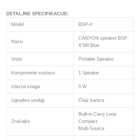
DETALJNE SPECIFIKACIJE:
Model
BSP-4
CANYON speaker BSP-
Naziv
4 5W Blue
Vrsta
Portable Speaker
Komponente sustava
1 Speaker
Izlazna snaga
5 W
Ugrađeni uređaji
Čitač kartica
Built-in Carry Loop
Značajke
Compact
Multi-Source