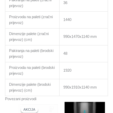
36
prijevoz)
Proizvoda na paleti (zračni
1440
prijevoz)
Dimenzije palete (zračni
990x1470x1140 mm
prijevoz) (cm)
Pakiranja na paleti (brodski
48
prijevoz)
Proizvoda na paleti (brodski
1920
prijevoz)
Dimenzije palete (brodski
990x1910x1140 mm
prijevoz) (cm)
Povezani proizvodi
AKCIJA
AKCIJA