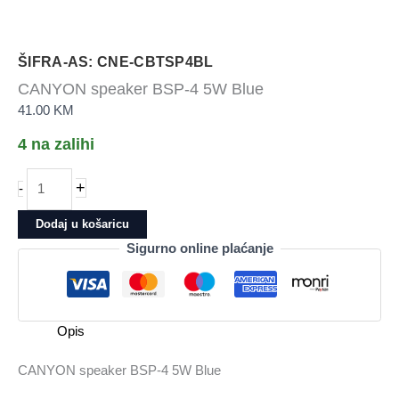
ŠIFRA-AS: CNE-CBTSP4BL
CANYON speaker BSP-4 5W Blue
41.00
KM
4 na zalihi
CANYON
+
-
speaker
BSP-
Dodaj u košaricu
4
Sigurno online plaćanje
5W
Blue
količina
Opis
CANYON speaker BSP-4 5W Blue