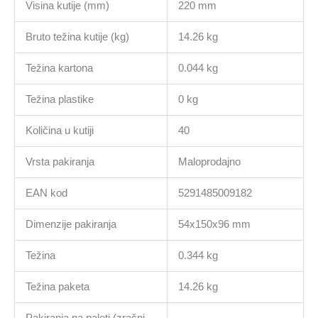
Visina kutije (mm)
220 mm
Bruto težina kutije (kg)
14.26 kg
Težina kartona
0.044 kg
Težina plastike
0 kg
Količina u kutiji
40
Vrsta pakiranja
Maloprodajno
EAN kod
5291485009182
Dimenzije pakiranja
54x150x96 mm
Težina
0.344 kg
Težina paketa
14.26 kg
Pakiranja na paleti (zračni