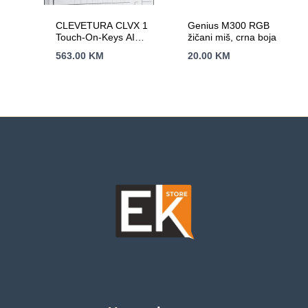
CLEVETURA CLVX 1
Genius M300 RGB
Touch-On-Keys AI
žičani miš, crna boja
Wireless Keyboard,
563.00
KM
20.00
KM
ANSI US Mac layout,
Scissor Switches,
Aluminum Chassis,
Interactive RGB,
Mac/iPad/AppleTV/PC
support