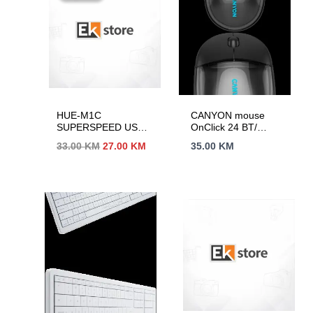
HUE-M1C
CANYON mouse
SUPERSPEED USB-
OnClick 24 BT/
C MINI HUB
Wireless
Izvorna
Trenutna
33.00
KM
27.00
KM
35.00
KM
Transparent/Black
cijena
cijena
bila
je:
je:
27.00 KM.
33.00 KM.