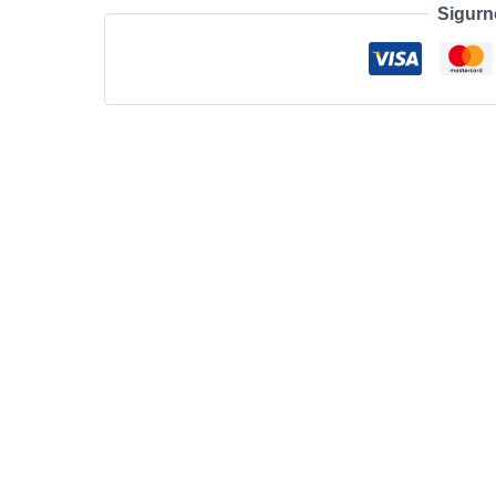
Sigurn
GM-
1
RGB
6buttons
Wired
Black
količina