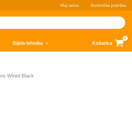
Moj račun
Korisnička podrška
Bijela tehnika
Košarica
ns Wired Black