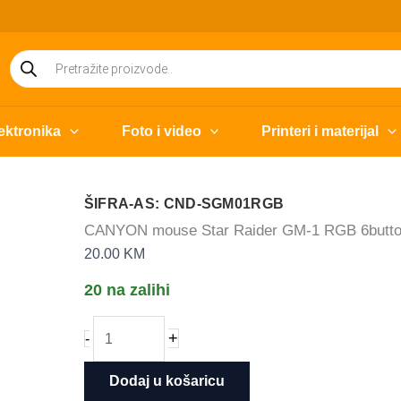
Products
search
ektronika
Foto i video
Printeri i materijal
ŠIFRA-AS: CND-SGM01RGB
CANYON mouse Star Raider GM-1 RGB 6butto
20.00
KM
20 na zalihi
CANYON
+
-
mouse
Star
Dodaj u košaricu
Raider