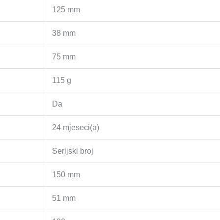
125 mm
38 mm
75 mm
115 g
Da
24 mjeseci(a)
Serijski broj
150 mm
51 mm