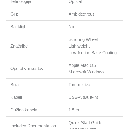
Tehnologija
Optical
Grip
Ambidextrous
Backlight
No
Scrolling Wheel
Značajke
Lightweight
Low-friction Base Coating
Apple Mac OS
Operativni sustavi
Microsoft Windows
Boja
Tamno siva
Kabeli
USB-A (Built-in)
Dužina kabela
1.5 m
Quick Start Guide
Included Documentation