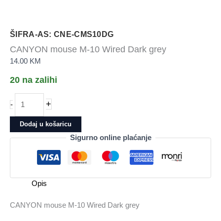
ŠIFRA-AS: CNE-CMS10DG
CANYON mouse M-10 Wired Dark grey
14.00
KM
20 na zalihi
CANYON
+
-
mouse
M-
Dodaj u košaricu
10
Sigurno online plaćanje
Wired
Dark
grey
količina
Opis
CANYON mouse M-10 Wired Dark grey