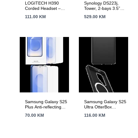
LOGITECH H390
Synology DS223j,
Corded Headset –
Tower, 2-bays 3.5”
BLACK – USB
SATA HDD/SSD, CPU
111.00
KM
529.00
KM
4-core 1.7 GHz; 1 GB
DDR4 non-ECC; 1 x
RJ-45 1GbE LAN
Port; 2 x USB 3.2
Gen1; ; 0.88 kg; 2yr
warranty
Samsung Galaxy S25
Samsung Galaxy S25
Plus Anti-reflecting
Ultra OtterBox
Screen Protector
Symmetry Magnet
70.00
KM
116.00
KM
Transparent
Case Black