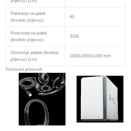
prijevoz) (cm)
Pakiranja na paleti
40
(brodski prijevoz)
Proizvoda na paleti
3200
(brodski prijevoz)
Dimenzije palete (brodski
1000x2050x1200 mm
prijevoz) (cm)
Povezani proizvodi