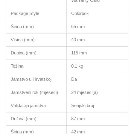
Warranty Card
Package Style
Colorbox
Širina (mm)
65 mm
Visina (mm)
40 mm
Dubina (mm)
115 mm
Težina
0.1 kg
Jamstvo u Hrvatskoj
Da
Jamstveni rok (mjeseci)
24 mjeseci(a)
Validacija jamstva
Serijski broj
Dužina (mm)
87 mm
Širina (mm)
42 mm