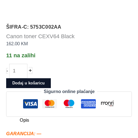
ŠIFRA-C: 5753C002AA
Canon toner CEXV64 Black
162.00
KM
11 na zalihi
Canon
+
-
toner
CEXV64
Dodaj u košaricu
Black
Sigurno online plaćanje
količina
Opis
GARANCIJA: —