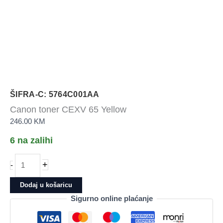
ŠIFRA-C: 5764C001AA
Canon toner CEXV 65 Yellow
246.00
KM
6 na zalihi
Canon
+
-
toner
CEXV
Dodaj u košaricu
65
Sigurno online plaćanje
Yellow
količina