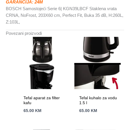
GARANCIJA: 24M
BOSCH Samostojeći Serie 6| KGN39LBCF Staklena vrata
CRNA, NoFrost, 203X60 cm, Perfect Fit, Buka 35 dB, H:260L,
Z:103L,
Povezani proizvodi
Tefal aparat za filter
Tefal kuhalo za vodu
kafu
1.5 l
65.00
KM
65.00
KM