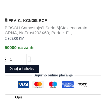
ŠIFRA-C: KGN39LBCF
BOSCH Samostojeći Serie 6|Staklena vrata
CRNA, NoFrost203X60; Perfect Fit,
2,369.00
KM
50000 na zalihi
BOSCH
+
-
Samostojeći
Serie
Dodaj u košaricu
6|Staklena
Sigurno online plaćanje
vrata
CRNA,
NoFrost203X60;
Perfect
Opis
Fit,
količina