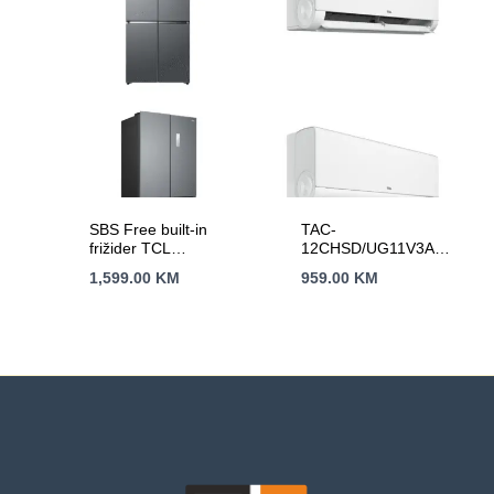
SBS Free built-in
TAC-
frižider TCL
12CHSD/UG11V3AH
RC521CXE0
BreezeIN2
1,599.00
KM
959.00
KM