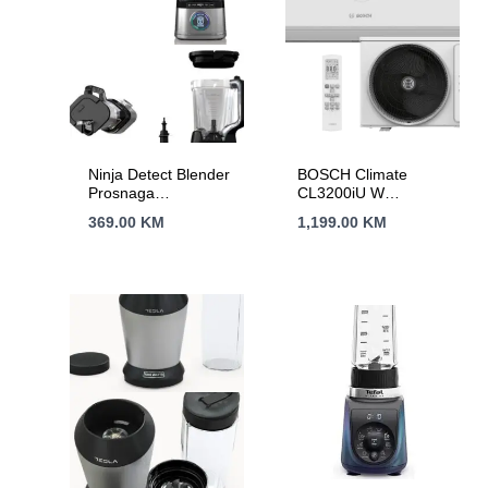
Ninja Detect Blender
BOSCH Climate
Prosnaga
CL3200iU W
1200W,BlendSense
35A++,R32, 3.6
369.00
KM
1,199.00
KM
tehn.15 funk,2.1L
kW,Hlađenje:-15C,
kapacitet,10 brzina
Grijanje:-15C-24C