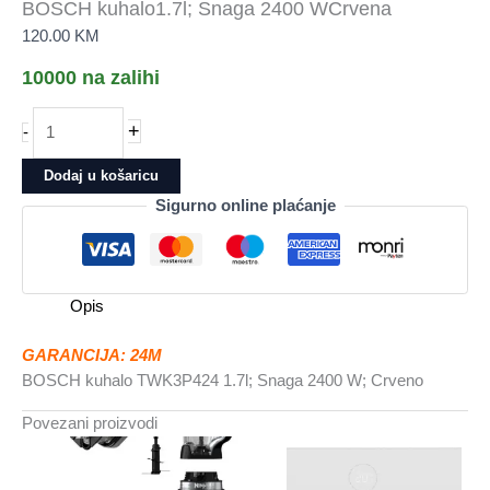
BOSCH kuhalo1.7l; Snaga 2400 WCrvena
120.00
KM
10000 na zalihi
BOSCH
+
-
kuhalo1.7l;
Snaga
Dodaj u košaricu
2400
Sigurno online plaćanje
WCrvena
količina
Opis
GARANCIJA: 24M
BOSCH kuhalo TWK3P424 1.7l; Snaga 2400 W; Crveno
Povezani proizvodi