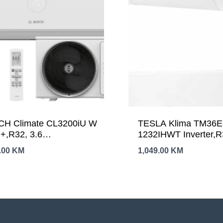
H Climate CL3200iU W
TESLA Klima TM36E
+,R32, 3.6
1232IHWT Inverter,R
lađenje:-15C,
12000Btu snag.3,5k
.00
KM
1,049.00
KM
anje:-15C-24C