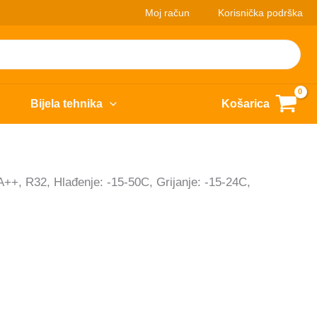
Moj račun
Korisnička podrška
Bijela tehnika
Košarica
, R32, Hlađenje: -15-50C, Grijanje: -15-24C,