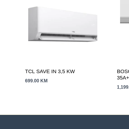
TCL SAVE IN 3,5 KW
BOSC
35A+
699.00
KM
kW,H
1,199
Grij