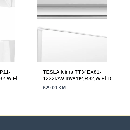
P11-
TESLA klima TT34EX81-
32,WiFi DA
1232IAW Inverter,R32,WiFi DA
W
12000Btu snag.3,5kW
629.00
KM