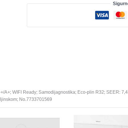
Sigurn
E
VJ,
INVERTER
A++,
R32,
Hlađenje:
-15-
50C,
Grijanje:
-15-
24C,
količina
; WIFI Ready; Samodijagnostika; Eco-plin R32; SEER: 7,4 / SCO
daljinskom; No.7733701569