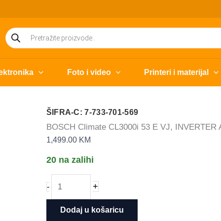
Products
search
ektronika
Foto i video
Printeri i materijal
ŠIFRA-C: 7-733-701-569
BOSCH Climate CL3000i 53 E VJ, INVERTER A++
1,499.00
KM
20 na zalihi
BOSCH
+
-
Climate
CL3000i
Dodaj u košaricu
53