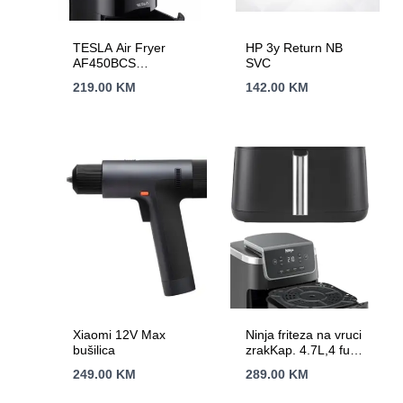
TESLA Air Fryer
HP 3y Return NB
AF450BCS
SVC
Zapremina 4.5L,
219.00
KM
142.00
KM
Snaga 1500W
Xiaomi 12V Max
Ninja friteza na vruci
bušilica
zrakKap. 4.7L,4 funk.
Snaga 1750WNano
249.00
KM
289.00
KM
keramicki premaz,
AirCrips tehnol.