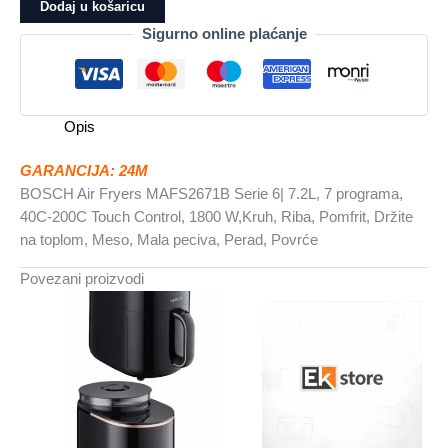
Fryers
Dodaj u košaricu
Serie
Sigurno online plaćanje
6|7.2L,
7
programa,
40C-
Opis
200CTouch
Control,
GARANCIJA: 24M
1800
BOSCH Air Fryers MAFS2671B Serie 6| 7.2L, 7 programa,
W
40C-200C Touch Control, 1800 W,Kruh, Riba, Pomfrit, Držite
količina
na toplom, Meso, Mala peciva, Perad, Povrće
Povezani proizvodi