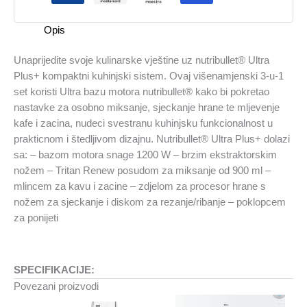
Opis
Unaprijedite svoje kulinarske vještine uz nutribullet® Ultra
Plus+ kompaktni kuhinjski sistem. Ovaj višenamjenski 3-u-1
set koristi Ultra bazu motora nutribullet® kako bi pokretao
nastavke za osobno miksanje, sjeckanje hrane te mljevenje
kafe i zacina, nudeci svestranu kuhinjsku funkcionalnost u
prakticnom i štedljivom dizajnu. Nutribullet® Ultra Plus+ dolazi
sa: – bazom motora snage 1200 W – brzim ekstraktorskim
nožem – Tritan Renew posudom za miksanje od 900 ml –
mlincem za kavu i zacine – zdjelom za procesor hrane s
nožem za sjeckanje i diskom za rezanje/ribanje – poklopcem
za ponijeti
SPECIFIKACIJE:
Povezani proizvodi