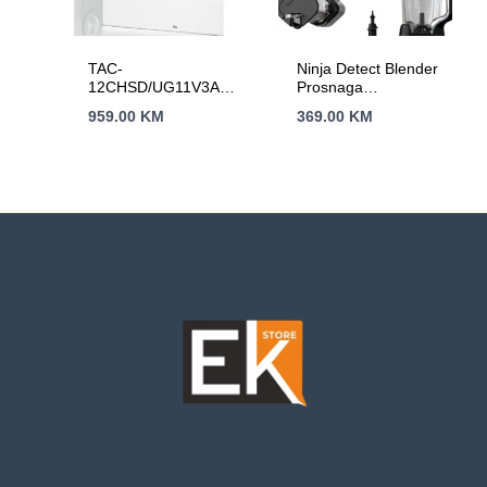
TAC-
Ninja Detect Blender
12CHSD/UG11V3AH
Prosnaga
BreezeIN2
1200W,BlendSense
959.00
KM
369.00
KM
tehn.15 funk,2.1L
kapacitet,10 brzina