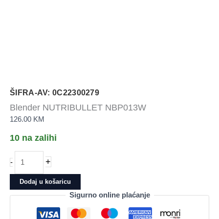
ŠIFRA-AV: 0C22300279
Blender NUTRIBULLET NBP013W
126.00
KM
10 na zalihi
Blender
+
-
NUTRIBULLET
NBP013W
Dodaj u košaricu
količina
Sigurno online plaćanje