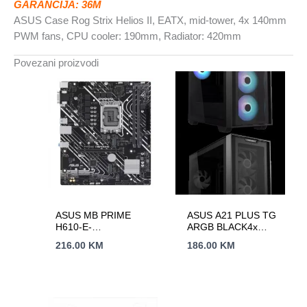
GARANCIJA: 36M
140mm
ASUS Case Rog Strix Helios II, EATX, mid-tower, 4x 140mm
PWM
PWM fans, CPU cooler: 190mm, Radiator: 420mm
fans
količina
Povezani proizvodi
ASUS MB PRIME
ASUS A21 PLUS TG
H610-E-
ARGB BLACK4x
CSMLGA1700, 2x
120mm ARGB fans,
216.00
KM
186.00
KM
DDR5, 2x
microATXMini-ITX,
M.2,4xUSB1x DP, 1x
VGA, 1x HDMI,
mATX