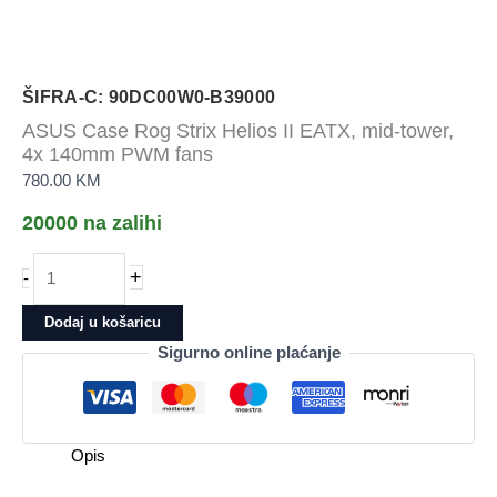
ŠIFRA-C: 90DC00W0-B39000
ASUS Case Rog Strix Helios II EATX, mid-tower,
4x 140mm PWM fans
780.00
KM
20000 na zalihi
ASUS
+
-
Case
Rog
Dodaj u košaricu
Strix
Sigurno online plaćanje
Helios
II
EATX,
mid-
Opis
tower,
4x