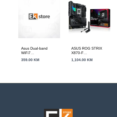
Asus Dual-band
ASUS ROG STRIX
WiFi7
X870-F
_EU_UK//WHITE-2-
GAMINGWIFI, X870,
359.00
KM
1,104.00
KM
PK
AM5; 4xDDR54x M.2;
2x SATA,HDMI,12x
USB, RAID,ATX