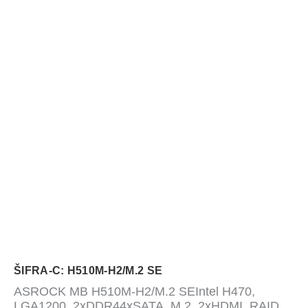
ŠIFRA-C: H510M-H2/M.2 SE
ASROCK MB H510M-H2/M.2 SEIntel H470,
LGA1200, 2xDDR44xSATA, M.2, 2xHDMI, RAID,