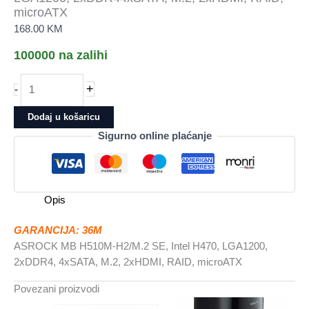
microATX
168.00
KM
100000 na zalihi
ASROCK
+
-
MB
H510M-
Dodaj u košaricu
H2/M.2
Sigurno online plaćanje
SEIntel
H470,
LGA1200,
2xDDR44xSATA,
Opis
M.2,
2xHDMI,
GARANCIJA: 36M
RAID,
ASROCK MB H510M-H2/M.2 SE, Intel H470, LGA1200,
microATX
2xDDR4, 4xSATA, M.2, 2xHDMI, RAID, microATX
količina
Povezani proizvodi