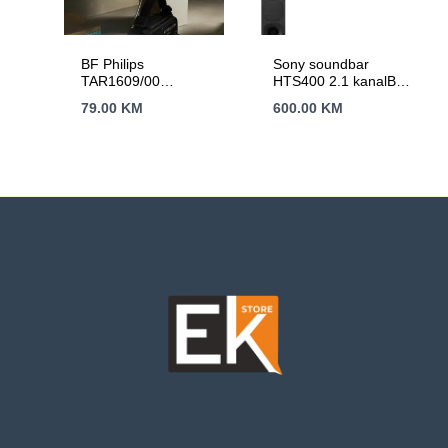
BF Philips
Sony soundbar
TAR1609/00
HTS400 2.1 kanalBT;
prenosniradio sa
HDMI (ARC
79.00
KM
600.00
KM
svjetiljkom;
prikljucak);
FM/AM;ugrađena litij-
OPTizlazna snaga
ionska baterija
330W