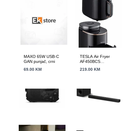
MAXO 65W USB-C
TESLA Air Fryer
GAN punjač, crni
AF450BCS
Zapremina 4.5L,
69.00
KM
219.00
KM
Snaga 1500W