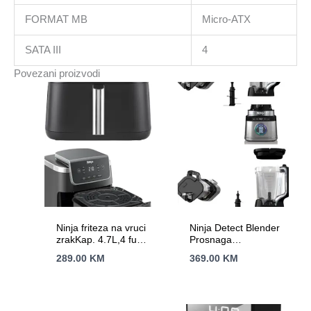
FORMAT MB
Micro-ATX
SATA III
4
Povezani proizvodi
Ninja friteza na vruci
Ninja Detect Blender
zrakKap. 4.7L,4 funk.
Prosnaga
Snaga 1750WNano
1200W,BlendSense
289.00
KM
369.00
KM
keramicki premaz,
tehn.15 funk,2.1L
AirCrips tehnol.
kapacitet,10 brzina