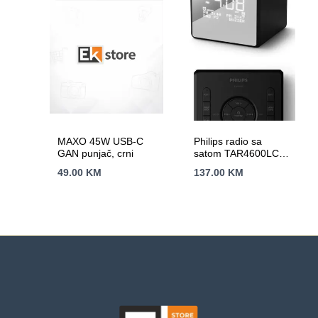
MAXO 45W USB-C
Philips radio sa
GAN punjač, crni
satom TAR4600LCD
zaslon;
49.00
KM
137.00
KM
FM/DAB+;USB-C
priključak;