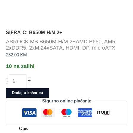
ŠIFRA-C: B650M-H/M.2+
ASROCK MB B650M-H/M.2+AMD B650, AM5,
2xDDR5, 2xM.24xSATA, HDMI, DP, microATX
252.00
KM
10 na zalihi
ASROCK
+
-
MB
B650M-
Dodaj u košaricu
H/M.2+AMD
Sigurno online plaćanje
B650,
AM5,
2xDDR5,
2xM.24xSATA,
Opis
HDMI,