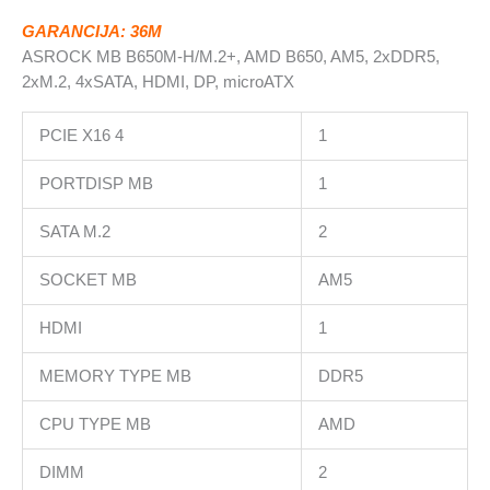
DP,
GARANCIJA: 36M
microATX
ASROCK MB B650M-H/M.2+, AMD B650, AM5, 2xDDR5,
količina
2xM.2, 4xSATA, HDMI, DP, microATX
PCIE X16 4
1
PORTDISP MB
1
SATA M.2
2
SOCKET MB
AM5
HDMI
1
MEMORY TYPE MB
DDR5
CPU TYPE MB
AMD
DIMM
2